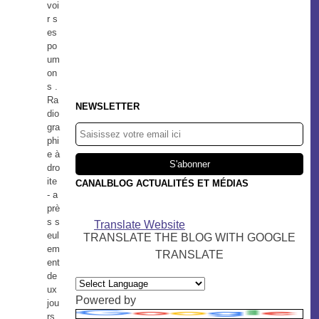
voi
r s
es
po
um
on
s .
Ra
NEWSLETTER
dio
gra
phi
e à
dro
ite
CANALBLOG ACTUALITÉS ET MÉDIAS
- a
prè
s s
Translate Website
eul
TRANSLATE THE BLOG WITH GOOGLE
em
TRANSLATE
ent
de
ux
Powered by
jou
rs