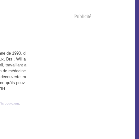
Publicité
mne de 1990, d
, Drs . Willia
, travaillant a
in de médecine
e découverte im
ert qu'ils pouv
VIH...
'ils pouvaient
,