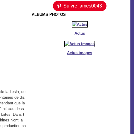
Suivre james0043
ALBUMS PHOTOS
Actus
Actus images
ikola Tesla, de
ntaines de dis
rétendant que la
était «au-dess
 faites. Dans t
hines n'ont ja
n production po