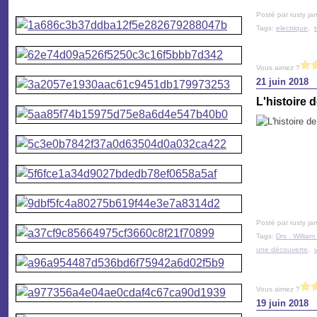
Posté par rusty ja
Tags:
electrique
,
Vous aimez ?
21 juin 2018
L'histoire d
Posté par rusty ja
Tags:
Drs . Willia
une découverte
,
Vous aimez ?
19 juin 2018