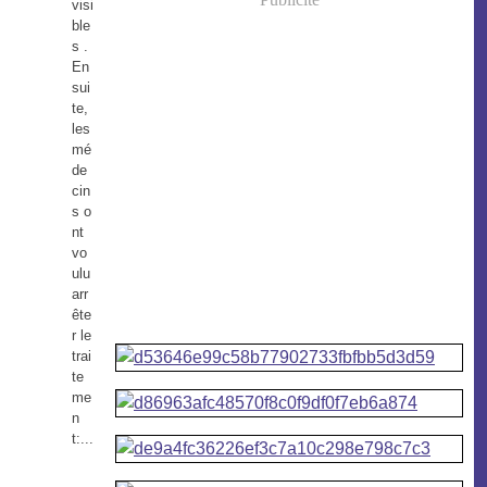
visi
ble
s .
En
sui
te,
les
mé
de
cin
s o
nt
vo
ulu
arr
ête
r le
trai
te
me
n
t:...