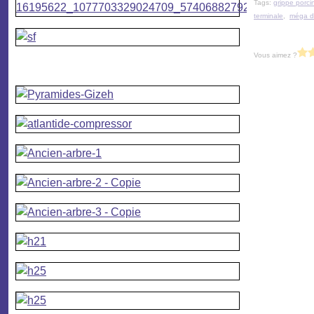
Tags:
grippe porci
terminale
,
méga d
Vous aimez ?