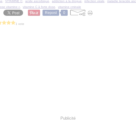
ne
,
VITAMINE C
,
acide ascorbique
,
addiction à la drogue
,
infection virale
,
maladie teracide as
ose vitamine c
,
vitamine C à forte dose
,
vitamine cminale
Repost
0
1 vote
Publicité