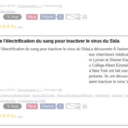
mes à 06:52 -
Commentaires [
…
]
- Permalien [
#
]
tesla moteur
Repost
0
1 vote
e l'électrification du sang pour inactiver le virus du Sida
La découverte À l'auto
eux chercheurs médicaux
m Lyman et Steven Kaali
u Collège Albert Einste
à New York ont fait un
portante. Ils ont découv
aient inactiver le virus 
mes à 06:51 -
Commentaires [
…
]
- Permalien [
#
]
m Lyman et Steven Kaali
,
Ils ont découvert
,
deux chercheurs médicaux
,
importante
,
inactiver
,
qu
virus du sida
,
À l'automne de 1990
Repost
0
1 vote