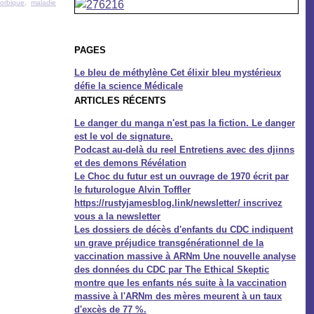
corbique
,
maladie
PAGES
Le bleu de méthylène Cet élixir bleu mystérieux
défie la science Médicale
ARTICLES RÉCENTS
Le danger du manga n'est pas la fiction. Le danger
est le vol de signature.
Podcast au-delà du reel Entretiens avec des djinns
et des demons Révélation
Le Choc du futur est un ouvrage de 1970 écrit par
le futurologue Alvin Toffler
https://rustyjamesblog.link/newsletter/ inscrivez
vous a la newsletter
Les dossiers de décès d'enfants du CDC indiquent
un grave préjudice transgénérationnel de la
vaccination massive à ARNm Une nouvelle analyse
des données du CDC par The Ethical Skeptic
montre que les enfants nés suite à la vaccination
massive à l'ARNm des mères meurent à un taux
d'excès de 77 %.