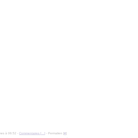
mes à 06:52 -
Commentaires [
…
]
- Permalien [
#
]