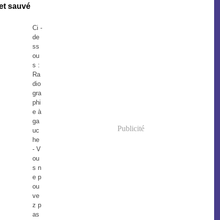
et sauvé
Ci -
de
ss
ou
s :
Ra
dio
gra
phi
e à
ga
Publicité
uc
he
- V
ou
s n
e p
ou
ve
z p
as