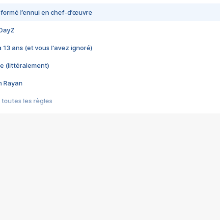
nsformé l’ennui en chef-d’œuvre
 DayZ
 a 13 ans (et vous l'avez ignoré)
e (littéralement)
im Rayan
 toutes les règles
s les jeux vidéo
us choquant de Rockstar ? - Le scandale BULLY
e plus moche de Steam
du RÊVE tourne au CAUCHEMAR
pendant 8 heures
it… à tort