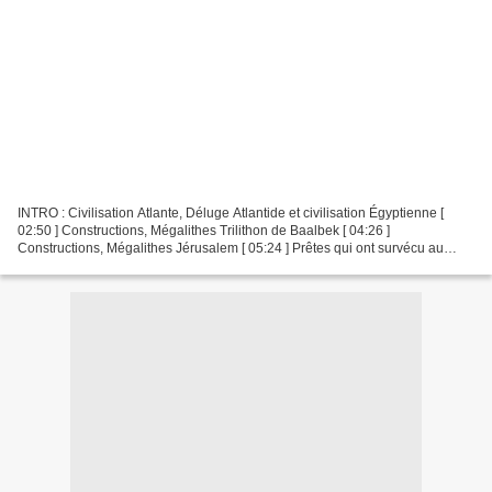
INTRO : Civilisation Atlante, Déluge Atlantide et civilisation Égyptienne [
02:50 ] Constructions, Mégalithes Trilithon de Baalbek [ 04:26 ]
Constructions, Mégalithes Jérusalem [ 05:24 ] Prêtes qui ont survécu au
cataclysme de la constellation du Lion...