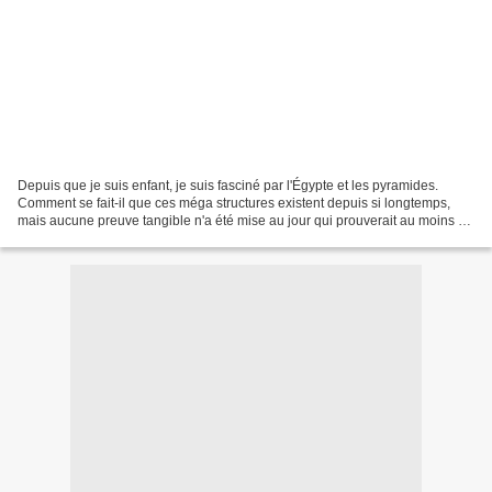
Depuis que je suis enfant, je suis fasciné par l'Égypte et les pyramides.
Comment se fait-il que ces méga structures existent depuis si longtemps,
mais aucune preuve tangible n'a été mise au jour qui prouverait au moins un
élément de la façon dont elles...