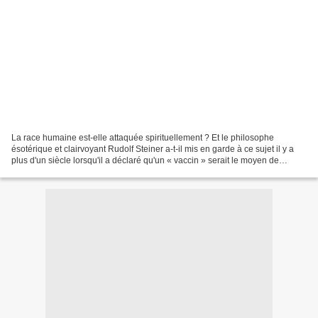
La race humaine est-elle attaquée spirituellement ? Et le philosophe
ésotérique et clairvoyant Rudolf Steiner a-t-il mis en garde à ce sujet il y a
plus d'un siècle lorsqu'il a déclaré qu'un « vaccin » serait le moyen de
vaincre l'humanité ? Pour beaucoup,...