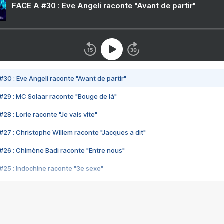
FACE A #30 : Eve Angeli raconte "Avant de partir"
#30 : Eve Angeli raconte "Avant de partir"
#29 : MC Solaar raconte "Bouge de là"
28 : Lorie raconte "Je vais vite"
#27 : Christophe Willem raconte "Jacques a dit"
#26 : Chimène Badi raconte "Entre nous"
#25 : Indochine raconte "3e sexe"
#24 : Zaho raconte "C'est chelou"
#23 : Patrick Bruel raconte "Au café des délices"
#22 : Kyo raconte "Le chemin"