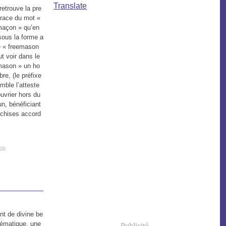
Translate
retrouve la pre
trace du mot «
maçon » qu’en
sous la forme a
e « freemason
aut voir dans le
mason » un ho
re, (le préfixe
mble l’atteste
ouvrier hors du
, bénéficiant
nchises accord
oix
nt de divine be
ématique, une
Publicité