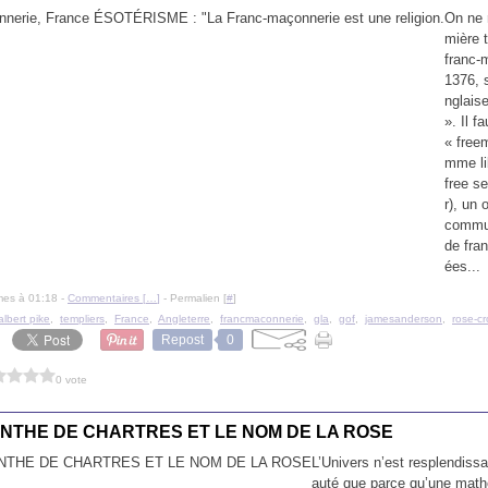
On ne 
mière 
franc-
1376, 
nglais
». Il f
« free
mme lib
free se
r), un 
commun
de fra
ées...
mes à 01:18 -
Commentaires [
…
]
- Permalien [
#
]
albert pike
,
templiers
,
France
,
Angleterre
,
francmaconnerie
,
gla
,
gof
,
jamesanderson
,
rose-cr
Repost
0
0 vote
INTHE DE CHARTRES ET LE NOM DE LA ROSE
L’Univers n’est resplendissa
auté que parce qu’une math