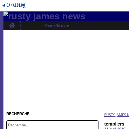
Home
New site here
RECHERCHE
RUSTY JAMES 
templiers