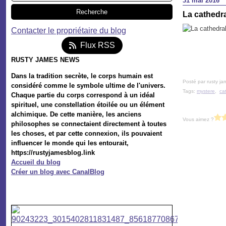
31 mai 2016
La cathedr
Contacter le propriétaire du blog
Flux RSS
RUSTY JAMES NEWS
Dans la tradition secrète, le corps humain est
Posté par rusty ja
considéré comme le symbole ultime de l'univers.
Tags:
mystere
,
ca
Chaque partie du corps correspond à un idéal
spirituel, une constellation étoilée ou un élément
alchimique. De cette manière, les anciens
Vous aimez ?
philosophes se connectaient directement à toutes
les choses, et par cette connexion, ils pouvaient
influencer le monde qui les entourait,
https://rustyjamesblog.link
Accueil du blog
Créer un blog avec CanalBlog