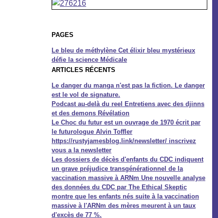
PAGES
Le bleu de méthylène Cet élixir bleu mystérieux
défie la science Médicale
ARTICLES RÉCENTS
Le danger du manga n'est pas la fiction. Le danger
est le vol de signature.
Podcast au-delà du reel Entretiens avec des djinns
et des demons Révélation
Le Choc du futur est un ouvrage de 1970 écrit par
le futurologue Alvin Toffler
https://rustyjamesblog.link/newsletter/ inscrivez
vous a la newsletter
Les dossiers de décès d'enfants du CDC indiquent
un grave préjudice transgénérationnel de la
vaccination massive à ARNm Une nouvelle analyse
des données du CDC par The Ethical Skeptic
montre que les enfants nés suite à la vaccination
massive à l'ARNm des mères meurent à un taux
d'excès de 77 %.