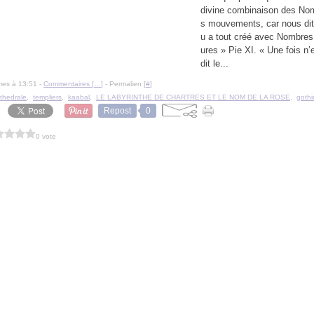
divine combinaison des Nom
s mouvements, car nous dit 
u a tout créé avec Nombres
ures » Pie XI. « Une fois n
dit le...
mes à 13:51 -
Commentaires [
…
]
- Permalien [
#
]
thedrale
,
templiers
,
kaabal
,
LE LABYRINTHE DE CHARTRES ET LE NOM DE LA ROSE
,
goth
Repost
0
0 vote