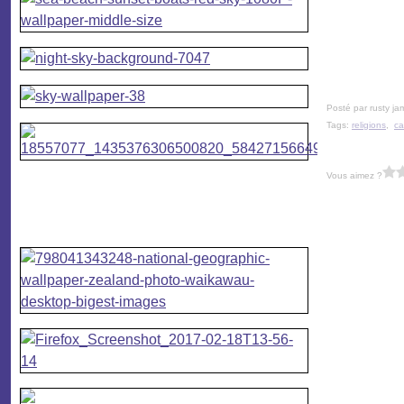
Posté par rusty ja
Tags:
religions
,
ca
Vous aimez ?