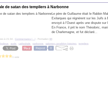
ale de satan des templiers à Narbonne
Le père de Guillaume était le Rabbin Mak
Exilarques qui régnèrent sur les Juifs à 
envoyé à l’Ouest après une dispute sur 
En France, il prit le nom Théodoric, mari
de Charlemagne, et fut déclaré...
mes à 21:34 -
Commentaires [
…
]
- Permalien [
#
]
tholique
,
aude
,
cathedrale
,
narbonne
,
salomon canalblog histoires
,
templiers
Repost
0
1 vote