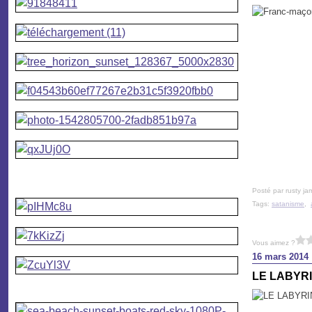
Posté par rusty ja
Tags:
satanisme
,
Vous aimez ?
16 mars 2014
LE LABYR