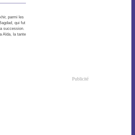
hir, parmi les
Bagdad, qui fut
la succession.
a Alda, la tante
Publicité