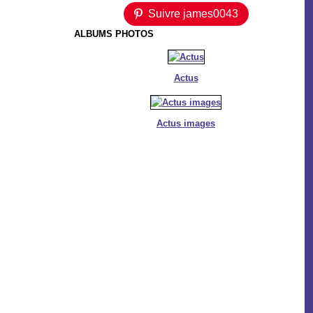
Suivre james0043
ALBUMS PHOTOS
Actus
Actus images