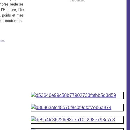
bres règle se
l’Ecriture, Die
, poids et mes
’est coutume »
ique