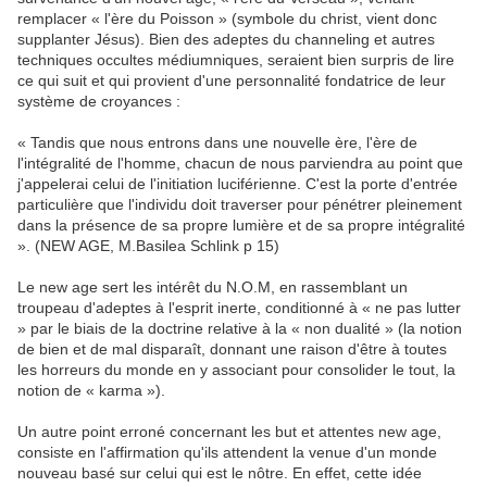
remplacer « l'ère du Poisson » (symbole du christ, vient donc
supplanter Jésus). Bien des adeptes du channeling et autres
techniques occultes médiumniques, seraient bien surpris de lire
ce qui suit et qui provient d'une personnalité fondatrice de leur
système de croyances :
« Tandis que nous entrons dans une nouvelle ère, l'ère de
l'intégralité de l'homme, chacun de nous parviendra au point que
j'appelerai celui de l'initiation luciférienne. C'est la porte d'entrée
particulière que l'individu doit traverser pour pénétrer pleinement
dans la présence de sa propre lumière et de sa propre intégralité
». (NEW AGE, M.Basilea Schlink p 15)
Le new age sert les intérêt du N.O.M, en rassemblant un
troupeau d'adeptes à l'esprit inerte, conditionné à « ne pas lutter
» par le biais de la doctrine relative à la « non dualité » (la notion
de bien et de mal disparaît, donnant une raison d'être à toutes
les horreurs du monde en y associant pour consolider le tout, la
notion de « karma »).
Un autre point erroné concernant les but et attentes new age,
consiste en l'affirmation qu'ils attendent la venue d'un monde
nouveau basé sur celui qui est le nôtre. En effet, cette idée