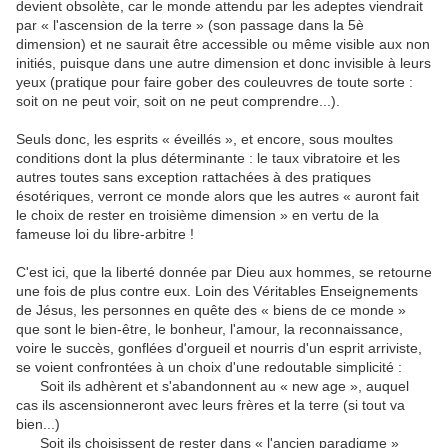
devient obsolète, car le monde attendu par les adeptes viendrait
par « l'ascension de la terre » (son passage dans la 5è
dimension) et ne saurait être accessible ou même visible aux non
initiés, puisque dans une autre dimension et donc invisible à leurs
yeux (pratique pour faire gober des couleuvres de toute sorte :
soit on ne peut voir, soit on ne peut comprendre...).
Seuls donc, les esprits « éveillés », et encore, sous moultes
conditions dont la plus déterminante : le taux vibratoire et les
autres toutes sans exception rattachées à des pratiques
ésotériques, verront ce monde alors que les autres « auront fait
le choix de rester en troisième dimension » en vertu de la
fameuse loi du libre-arbitre !
C'est ici, que la liberté donnée par Dieu aux hommes, se retourne
une fois de plus contre eux. Loin des Véritables Enseignements
de Jésus, les personnes en quête des « biens de ce monde »
que sont le bien-être, le bonheur, l'amour, la reconnaissance,
voire le succès, gonflées d'orgueil et nourris d'un esprit arriviste,
se voient confrontées à un choix d'une redoutable simplicité :
Soit ils adhèrent et s'abandonnent au « new age », auquel
cas ils ascensionneront avec leurs frères et la terre (si tout va
bien...)
Soit ils choisissent de rester dans « l'ancien paradigme »