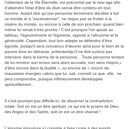
l’obtention de la Vie Éternelle, est préconisé par le new age afin
d'atteindre l'état d'être du divin sensé être contenu en tout
homme. Autant dire qu'une personne fermement décidée à fuir
ce monde et à "ascensionner", ne risque pas se frotter à la
misère du monde, ou encore à celle de son prochain, quand bien
même lui serait-il très proche ! C'est pourquoi l'on ajoute au
tableau, l'égocentrisme et l'égoïsme, opposé à l'altruisme et la
générosité. Cependant, tout bon adepte se défendra d'être
égoïste, puisqu'il sera convaincu d’œuvrer ainsi pour le bien de la
pauvre âme en détresse, prétextantqu'il ne doit surtout pas
intervenir dans le karma de la personne... Toute personne tentant
de lui montrer son erreur sera alors accusée, non sans mépris,«
d'être encore dans la dualité », ou encore de « nourrir de
mauvaises énergies »alors que lui, sait, connaît ce que, elle, ne
peut comprendre, puisque inférieurement développée
spirituellement...
Il n'est pourtant pas difficile ici, de discerner la contradiction
totale. Soit on est un être spirituel, ce qui est le propre de Dieu,
des Anges et des Saints, soit on est un être charnel !
L'énorme imposture ici consiste à faire croire à des esprits