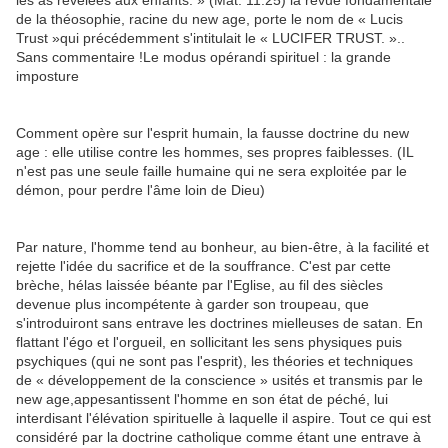
les as révélées aux enfants. » (Mat: 11.25) la revue fondamentale
de la théosophie, racine du new age, porte le nom de « Lucis
Trust »qui précédemment s'intitulait le « LUCIFER TRUST. »..
Sans commentaire !Le modus opérandi spirituel : la grande
imposture
Comment opère sur l'esprit humain, la fausse doctrine du new
age : elle utilise contre les hommes, ses propres faiblesses. (IL
n'est pas une seule faille humaine qui ne sera exploitée par le
démon, pour perdre l'âme loin de Dieu)
Par nature, l'homme tend au bonheur, au bien-être, à la facilité et
rejette l'idée du sacrifice et de la souffrance. C'est par cette
brèche, hélas laissée béante par l'Eglise, au fil des siècles
devenue plus incompétente à garder son troupeau, que
s'introduiront sans entrave les doctrines mielleuses de satan. En
flattant l'égo et l'orgueil, en sollicitant les sens physiques puis
psychiques (qui ne sont pas l'esprit), les théories et techniques
de « développement de la conscience » usités et transmis par le
new age,appesantissent l'homme en son état de péché, lui
interdisant l'élévation spirituelle à laquelle il aspire. Tout ce qui est
considéré par la doctrine catholique comme étant une entrave à