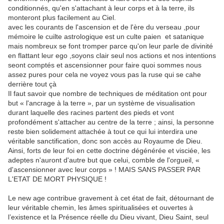
conditionnés, qu'en s'attachant à leur corps et à la terre, ils
monteront plus facilement au Ciel.
avec les courants de l'ascension et de l'ère du verseau ,pour
mémoire le cuilte astrologique est un culte paien et satanique
mais nombreux se font tromper parce qu'on leur parle de divinité
en flattant leur ego ,soyons clair seul nos actions et nos intentions
seont comptés et ascensionner pour faire quoi sommes nous
assez pures pour cela ne voyez vous pas la ruse qui se cahe
derrière tout çà
Il faut savoir que nombre de techniques de méditation ont pour
but « l'ancrage à la terre », par un système de visualisation
durant laquelle des racines partent des pieds et vont
profondément s'attacher au centre de la terre ; ainsi, la personne
reste bien solidement attachée à tout ce qui lui interdira une
véritable sanctification, donc son accès au Royaume de Dieu.
Ainsi, forts de leur foi en cette doctrine dégénérée et visciée, les
adeptes n'auront d'autre but que celui, comble de l'orgueil, «
d'ascensionner avec leur corps » ! MAIS SANS PASSER PAR
L'ETAT DE MORT PHYSIQUE !
Le new age contribue gravement à cet état de fait, détournant de
leur véritable chemin, les âmes spiritualisées et ouvertes à
l’existence et la Présence réelle du Dieu vivant, Dieu Saint, seul