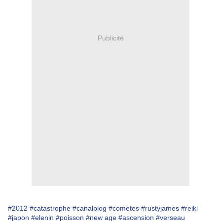
Publicité
#2012
#catastrophe
#canalblog
#cometes
#rustyjames
#reiki
#japon
#elenin
#poisson
#new age
#ascension
#verseau