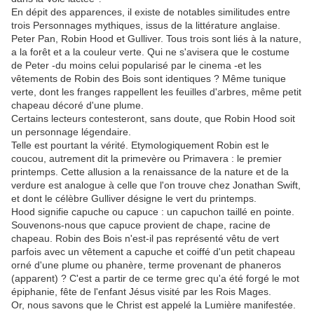
En dépit des apparences, il existe de notables similitudes entre
trois Personnages mythiques, issus de la littérature anglaise.
Peter Pan, Robin Hood et Gulliver. Tous trois sont liés à la nature,
a la forêt et a la couleur verte. Qui ne s'avisera que le costume
de Peter -du moins celui popularisé par le cinema -et les
vêtements de Robin des Bois sont identiques ? Même tunique
verte, dont les franges rappellent les feuilles d'arbres, même petit
chapeau décoré d'une plume.
Certains lecteurs contesteront, sans doute, que Robin Hood soit
un personnage légendaire.
Telle est pourtant la vérité. Etymologiquement Robin est le
coucou, autrement dit la primevère ou Primavera : le premier
printemps. Cette allusion a la renaissance de la nature et de la
verdure est analogue à celle que l'on trouve chez Jonathan Swift,
et dont le célèbre Gulliver désigne le vert du printemps.
Hood signifie capuche ou capuce : un capuchon taillé en pointe.
Souvenons-nous que capuce provient de chape, racine de
chapeau. Robin des Bois n'est-il pas représenté vêtu de vert
parfois avec un vêtement a capuche et coiffé d'un petit chapeau
orné d'une plume ou phanère, terme provenant de phaneros
(apparent) ? C'est a partir de ce terme grec qu'a été forgé le mot
épiphanie, fête de l'enfant Jésus visité par les Rois Mages.
Or, nous savons que le Christ est appelé la Lumière manifestée.