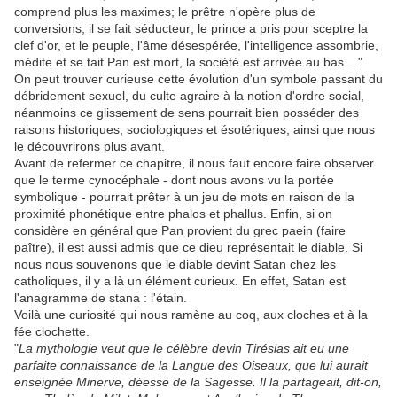
comprend plus les maximes; le prêtre n'opère plus de
conversions, il se fait séducteur; le prince a pris pour sceptre la
clef d'or, et le peuple, l'âme désespérée, l'intelligence assombrie,
médite et se tait Pan est mort, la société est arrivée au bas ..."
On peut trouver curieuse cette évolution d'un symbole passant du
débridement sexuel, du culte agraire à la notion d'ordre social,
néanmoins ce glissement de sens pourrait bien posséder des
raisons historiques, sociologiques et ésotériques, ainsi que nous
le découvrirons plus avant.
Avant de refermer ce chapitre, il nous faut encore faire observer
que le terme cynocéphale - dont nous avons vu la portée
symbolique - pourrait prêter à un jeu de mots en raison de la
proximité phonétique entre phalos et phallus. Enfin, si on
considère en général que Pan provient du grec paein (faire
paître), il est aussi admis que ce dieu représentait le diable. Si
nous nous souvenons que le diable devint Satan chez les
catholiques, il y a là un élément curieux. En effet, Satan est
l'anagramme de stana : l'étain.
Voilà une curiosité qui nous ramène au coq, aux cloches et à la
fée clochette.
"
La mythologie veut que le célèbre devin Tirésias ait eu une
parfaite connaissance de la Langue des Oiseaux, que lui aurait
enseignée Minerve, déesse de la Sagesse. Il la partageait, dit-on,