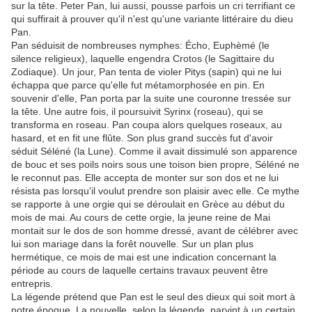
sur la tête. Peter Pan, lui aussi, pousse parfois un cri terrifiant ce
qui suffirait à prouver qu'il n'est qu'une variante littéraire du dieu
Pan.
Pan séduisit de nombreuses nymphes: Écho, Euphèmé (le
silence religieux), laquelle engendra Crotos (le Sagittaire du
Zodiaque). Un jour, Pan tenta de violer Pitys (sapin) qui ne lui
échappa que parce qu'elle fut métamorphosée en pin. En
souvenir d'elle, Pan porta par la suite une couronne tressée sur
la tête. Une autre fois, il poursuivit Syrinx (roseau), qui se
transforma en roseau. Pan coupa alors quelques roseaux, au
hasard, et en fit une flûte. Son plus grand succès fut d'avoir
séduit Séléné (la Lune). Comme il avait dissimulé son apparence
de bouc et ses poils noirs sous une toison bien propre, Séléné ne
le reconnut pas. Elle accepta de monter sur son dos et ne lui
résista pas lorsqu'il voulut prendre son plaisir avec elle. Ce mythe
se rapporte à une orgie qui se déroulait en Grèce au début du
mois de mai. Au cours de cette orgie, la jeune reine de Mai
montait sur le dos de son homme dressé, avant de célébrer avec
lui son mariage dans la forêt nouvelle. Sur un plan plus
hermétique, ce mois de mai est une indication concernant la
période au cours de laquelle certains travaux peuvent être
entrepris.
La légende prétend que Pan est le seul des dieux qui soit mort à
notre époque. La nouvelle, selon la légende, parvint à un certain