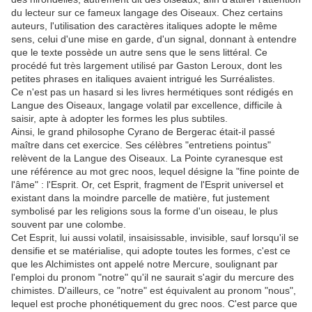
du lecteur sur ce fameux langage des Oiseaux. Chez certains
auteurs, l'utilisation des caractères italiques adopte le même
sens, celui d'une mise en garde, d'un signal, donnant à entendre
que le texte possède un autre sens que le sens littéral. Ce
procédé fut très largement utilisé par Gaston Leroux, dont les
petites phrases en italiques avaient intrigué les Surréalistes.
Ce n'est pas un hasard si les livres hermétiques sont rédigés en
Langue des Oiseaux, langage volatil par excellence, difficile à
saisir, apte à adopter les formes les plus subtiles.
Ainsi, le grand philosophe Cyrano de Bergerac était-il passé
maître dans cet exercice. Ses célèbres "entretiens pointus"
relèvent de la Langue des Oiseaux. La Pointe cyranesque est
une référence au mot grec noos, lequel désigne la "fine pointe de
l'âme" : l'Esprit. Or, cet Esprit, fragment de l'Esprit universel et
existant dans la moindre parcelle de matière, fut justement
symbolisé par les religions sous la forme d'un oiseau, le plus
souvent par une colombe.
Cet Esprit, lui aussi volatil, insaisissable, invisible, sauf lorsqu'il se
densifie et se matérialise, qui adopte toutes les formes, c'est ce
que les Alchimistes ont appelé notre Mercure, soulignant par
l'emploi du pronom "notre" qu'il ne saurait s'agir du mercure des
chimistes. D'ailleurs, ce "notre" est équivalent au pronom "nous",
lequel est proche phonétiquement du grec noos. C'est parce que