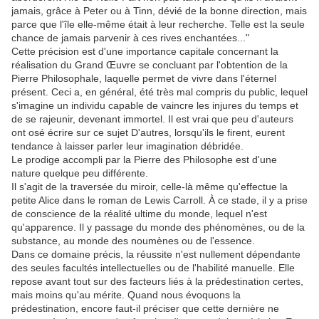
jamais, grâce à Peter ou à Tinn, dévié de la bonne direction, mais
parce que l'île elle-même était à leur recherche. Telle est la seule
chance de jamais parvenir à ces rives enchantées..."
Cette précision est d'une importance capitale concernant la
réalisation du Grand Œuvre se concluant par l'obtention de la
Pierre Philosophale, laquelle permet de vivre dans l'éternel
présent. Ceci a, en général, été très mal compris du public, lequel
s'imagine un individu capable de vaincre les injures du temps et
de se rajeunir, devenant immortel. Il est vrai que peu d'auteurs
ont osé écrire sur ce sujet D'autres, lorsqu'ils le firent, eurent
tendance à laisser parler leur imagination débridée.
Le prodige accompli par la Pierre des Philosophe est d'une
nature quelque peu différente.
Il s'agit de la traversée du miroir, celle-là même qu'effectue la
petite Alice dans le roman de Lewis Carroll. À ce stade, il y a prise
de conscience de la réalité ultime du monde, lequel n'est
qu'apparence. Il y passage du monde des phénomènes, ou de la
substance, au monde des noumènes ou de l'essence.
Dans ce domaine précis, la réussite n'est nullement dépendante
des seules facultés intellectuelles ou de l'habilité manuelle. Elle
repose avant tout sur des facteurs liés à la prédestination certes,
mais moins qu'au mérite. Quand nous évoquons la
prédestination, encore faut-il préciser que cette dernière ne