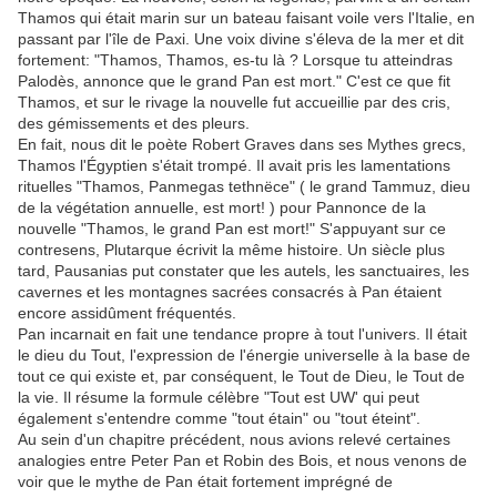
Thamos qui était marin sur un bateau faisant voile vers l'Italie, en
passant par l'île de Paxi. Une voix divine s'éleva de la mer et dit
fortement: "Thamos, Thamos, es-tu là ? Lorsque tu atteindras
Palodès, annonce que le grand Pan est mort." C'est ce que fit
Thamos, et sur le rivage la nouvelle fut accueillie par des cris,
des gémissements et des pleurs.
En fait, nous dit le poète Robert Graves dans ses Mythes grecs,
Thamos l'Égyptien s'était trompé. Il avait pris les lamentations
rituelles "Thamos, Panmegas tethnëce" ( le grand Tammuz, dieu
de la végétation annuelle, est mort! ) pour Pannonce de la
nouvelle "Thamos, le grand Pan est mort!" S'appuyant sur ce
contresens, Plutarque écrivit la même histoire. Un siècle plus
tard, Pausanias put constater que les autels, les sanctuaires, les
cavernes et les montagnes sacrées consacrés à Pan étaient
encore assidûment fréquentés.
Pan incarnait en fait une tendance propre à tout l'univers. Il était
le dieu du Tout, l'expression de l'énergie universelle à la base de
tout ce qui existe et, par conséquent, le Tout de Dieu, le Tout de
la vie. Il résume la formule célèbre "Tout est UW' qui peut
également s'entendre comme "tout étain" ou "tout éteint".
Au sein d'un chapitre précédent, nous avions relevé certaines
analogies entre Peter Pan et Robin des Bois, et nous venons de
voir que le mythe de Pan était fortement imprégné de