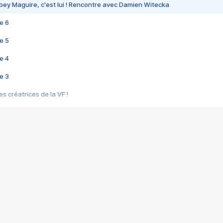
bey Maguire, c'est lui ! Rencontre avec Damien Witecka
e 6
e 5
e 4
e 3
s créatrices de la VF !
e 2
e 1
e Mektoub My Love arrive enfin ! Rencontre avec Shaïn Boumedine et Sal
i : après Toni en famille
elle réalise le bouleversant Dites lui que je l'aime
ais ! Rencontre autour de Vie privée de Rebecca Zlotowski
 de Marguerite, Grave... Rencontre avec Ella Rumpf