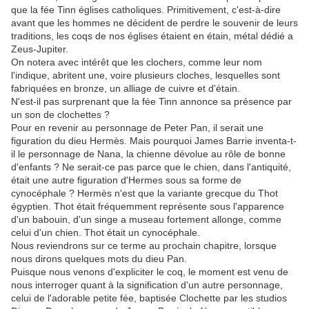
que la fée Tinn églises catholiques. Primitivement, c'est-à-dire
avant que les hommes ne décident de perdre le souvenir de leurs
traditions, les coqs de nos églises étaient en étain, métal dédié a
Zeus-Jupiter.
On notera avec intérêt que les clochers, comme leur nom
l'indique, abritent une, voire plusieurs cloches, lesquelles sont
fabriquées en bronze, un alliage de cuivre et d'étain.
N'est-il pas surprenant que la fée Tinn annonce sa présence par
un son de clochettes ?
Pour en revenir au personnage de Peter Pan, il serait une
figuration du dieu Hermès. Mais pourquoi James Barrie inventa-t-
il le personnage de Nana, la chienne dévolue au rôle de bonne
d'enfants ? Ne serait-ce pas parce que le chien, dans l'antiquité,
était une autre figuration d'Hermes sous sa forme de
cynocéphale ? Hermès n'est que la variante grecque du Thot
égyptien. Thot était fréquemment représente sous l'apparence
d'un babouin, d'un singe a museau fortement allonge, comme
celui d'un chien. Thot était un cynocéphale.
Nous reviendrons sur ce terme au prochain chapitre, lorsque
nous dirons quelques mots du dieu Pan.
Puisque nous venons d'expliciter le coq, le moment est venu de
nous interroger quant à la signification d'un autre personnage,
celui de l'adorable petite fée, baptisée Clochette par les studios