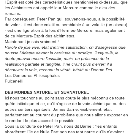
l'Esprit est doté des caractéristiques mentionnées ci-dessus.. que
les Alchimistes ont appelé leur Mercure comme le dieu des
romains.
Par conséquent, Peter Pan qui, souvenons-nous, a la possibilité
de voler - il est donc volatil ou semblable à un volatile (un oiseau)
- est une figuration à la fois d'Hermès-Mercure, mais également
de ce Mercure-Esprit des alchimistes.
Maintenant je sais vraiment !
Parole de joie vive, état d'intime satisfaction, cri d'allégresse que
pousse l'Adepte devant la certitude du prodige. Jusque-là, le
doute pouvait encore l'assaillir; mais, en présence de la
réalisation parfaite et tangible, il ne craint plus d'errer; il a
découvert la voie, reconnu la vérité, hérité du Donum Dei ..
.
Les Demeures Philosophales
Fulcanelli
DES MONDES NATUREL ET SURNATUREL
Ici nous touchons au point sans doute le plus méconnu de toute
quête initiatique et ce, qu'il s'agisse de la voie alchimique ou des
autres sentiers spirituels. James Barrie, visiblement, était
parfaitement au courant du problème que nous allons exposer en
le rendant le plus accessible possible.
Sous la conduite de Peter Pan, nous dit Barrie : "les enfants
abordèrent l'île de Nulle Part non pas tant parce qu'ils n'avaient