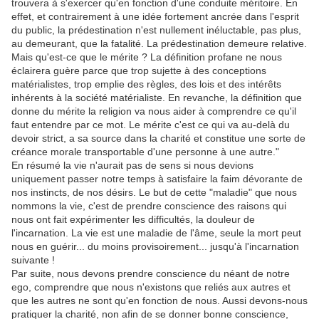
trouvera à s'exercer qu'en fonction d'une conduite méritoire. En
effet, et contrairement à une idée fortement ancrée dans l'esprit
du public, la prédestination n'est nullement inéluctable, pas plus,
au demeurant, que la fatalité. La prédestination demeure relative.
Mais qu'est-ce que le mérite ? La définition profane ne nous
éclairera guère parce que trop sujette à des conceptions
matérialistes, trop emplie des règles, des lois et des intérêts
inhérents à la société matérialiste. En revanche, la définition que
donne du mérite la religion va nous aider à comprendre ce qu'il
faut entendre par ce mot. Le mérite c'est ce qui va au-delà du
devoir strict, a sa source dans la charité et constitue une sorte de
créance morale transportable d'une personne à une autre."
En résumé la vie n'aurait pas de sens si nous devions
uniquement passer notre temps à satisfaire la faim dévorante de
nos instincts, de nos désirs. Le but de cette "maladie" que nous
nommons la vie, c'est de prendre conscience des raisons qui
nous ont fait expérimenter les difficultés, la douleur de
l'incarnation. La vie est une maladie de l'âme, seule la mort peut
nous en guérir... du moins provisoirement... jusqu'à l'incarnation
suivante !
Par suite, nous devons prendre conscience du néant de notre
ego, comprendre que nous n'existons que reliés aux autres et
que les autres ne sont qu'en fonction de nous. Aussi devons-nous
pratiquer la charité, non afin de se donner bonne conscience,