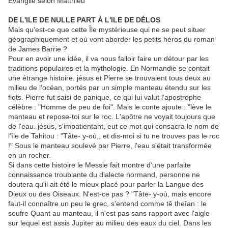
Évangile selon Matthieu
DE L'ILE DE NULLE PART À L'ILE DE DÉLOS
Mais qu'est-ce que cette Île mystérieuse qui ne se peut situer
géographiquement et où vont aborder les petits héros du roman
de James Barrie ?
Pour en avoir une idée, il va nous falloir faire un détour par les
traditions populaires et la mythologie. En Normandie se contait
une étrange histoire. jésus et Pierre se trouvaient tous deux au
milieu de l'océan, portés par un simple manteau étendu sur les
flots. Pierre fut saisi de panique, ce qui lui valut l'apostrophe
célèbre : "Homme de peu de foi". Mais le conte ajoute : "lève le
manteau et repose-toi sur le roc. L'apôtre ne voyait toujours que
de l'eau. jésus, s'impatientant, eut ce mot qui consacra le nom de
l'île de Tahitou : "Tâte- y-où,, et dis-moi si tu ne trouves pas le roc
!" Sous le manteau soulevé par Pierre, l'eau s'était transformée
en un rocher.
Si dans cette histoire le Messie fait montre d'une parfaite
connaissance troublante du dialecte normand, personne ne
doutera qu'il ait été le mieux placé pour parler la Langue des
Dieux ou des Oiseaux. N'est-ce pas ? "Tâte- y-où, mais encore
faut-il connaître un peu le grec, s'entend comme tê theîan : le
soufre Quant au manteau, il n'est pas sans rapport avec l'aigle
sur lequel est assis Jupiter au milieu des eaux du ciel. Dans les