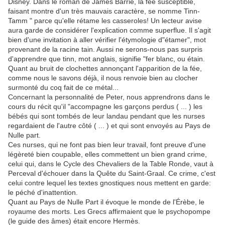
Disney. Dans le roman de James Barrie, la fée susceptible,
faisant montre d'un très mauvais caractère, se nomme Tinn-
Tamm " parce qu'elle rétame les casseroles! Un lecteur avise
aura garde de considérer l'explication comme superflue. Il s'agit
bien d'une invitation à aller vérifier l'étymologie d"étamer", mot
provenant de la racine tain. Aussi ne serons-nous pas surpris
d'apprendre que tinn, mot anglais, signifie "fer blanc, ou étain.
Quant au bruit de clochettes annonçant l'apparition de la fée,
comme nous le savons déjà, il nous renvoie bien au clocher
surmonté du coq fait de ce métal...
Concernant la personnalité de Peter, nous apprendrons dans le
cours du récit qu'il "accompagne les garçons perdus ( ... ) les
bébés qui sont tombés de leur landau pendant que les nurses
regardaient de l'autre côté ( ... ) et qui sont envoyés au Pays de
Nulle part.
Ces nurses, qui ne font pas bien leur travail, font preuve d'une
légèreté bien coupable, elles commettent un bien grand crime,
celui qui, dans le Cycle des Chevaliers de la Table Ronde, vaut à
Perceval d'échouer dans la Quête du Saint-Graal. Ce crime, c'est
celui contre lequel les textes gnostiques nous mettent en garde:
le péché d'inattention.
Quant au Pays de Nulle Part il évoque le monde de l'Érèbe, le
royaume des morts. Les Grecs affirmaient que le psychopompe
(le guide des âmes) était encore Hermès.