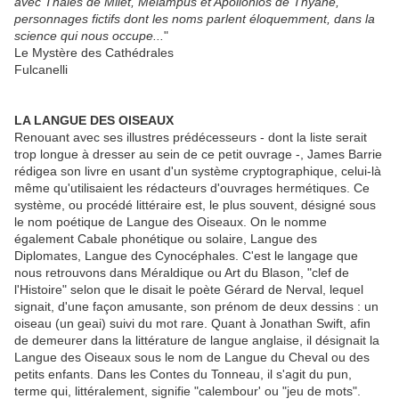
avec Thalès de Milet, Melampus et Apollonios de Thyane,
personnages fictifs dont les noms parlent éloquemment, dans la
science qui nous occupe...
"
Le Mystère des Cathédrales
Fulcanelli
LA LANGUE DES OISEAUX
Renouant avec ses illustres prédécesseurs - dont la liste serait
trop longue à dresser au sein de ce petit ouvrage -, James Barrie
rédigea son livre en usant d'un système cryptographique, celui-là
même qu'utilisaient les rédacteurs d'ouvrages hermétiques. Ce
système, ou procédé littéraire est, le plus souvent, désigné sous
le nom poétique de Langue des Oiseaux. On le nomme
également Cabale phonétique ou solaire, Langue des
Diplomates, Langue des Cynocéphales. C'est le langage que
nous retrouvons dans Méraldique ou Art du Blason, "clef de
l'Histoire" selon que le disait le poète Gérard de Nerval, lequel
signait, d'une façon amusante, son prénom de deux dessins : un
oiseau (un geai) suivi du mot rare. Quant à Jonathan Swift, afin
de demeurer dans la littérature de langue anglaise, il désignait la
Langue des Oiseaux sous le nom de Langue du Cheval ou des
petits enfants. Dans les Contes du Tonneau, il s'agit du pun,
terme qui, littéralement, signifie "calembour' ou "jeu de mots".