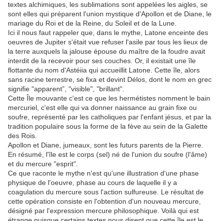
textes alchimiques, les sublimations sont appelées les aigles, se
sont elles qui préparent l'union mystique d'Apollon et de Diane, le
mariage du Roi et de la Reine, du Soleil et de la Lune.
Ici il nous faut rappeler que, dans le mythe, Latone enceinte des
oeuvres de Jupiter s'était vue refuser l'asile par tous les lieux de
la terre auxquels la jalouse épouse du maître de la foudre avait
interdit de la recevoir pour ses couches. Or, il existait une île
flottante du nom d'Astéiia qui accueillit Latone. Cette île, alors
sans racine terrestre, se fixa et devint Délos, dont le nom en grec
signifie "apparent”, "visible", "brillant".
Cette Île mouvante c'est ce que les hermétistes nomment le bain
mercuriel, c'est elle qui va donner naissance au grain fixe ou
soufre, représenté par les catholiques par l'enfant jésus, et par la
tradition populaire sous la forme de la fève au sein de la Galette
des Rois.
Apollon et Diane, jumeaux, sont les futurs parents de la Pierre.
En résumé, l'île est le corps (sel) né de l'union du soufre (l'âme)
et du mercure "esprit".
Ce que raconte le mythe n'est qu'une illustration d'une phase
physique de l'oeuvre, phase au cours de laquelle il y a
coagulation du mercure sous l'action sulfureuse. Le résultat de
cette opération consiste en l'obtention d'un nouveau mercure,
désigné par l'expression mercure philosophique. Voilà qui est
étrange puisque certains textes nous disent que cette île est le