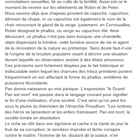
connotations sexuelles, lié au culte de la fertilité. Aussi est-ce le
moment de revenir sur les vêtements de Robin et de Peter.
Nous savons déjà que chapeau provient de capuche, capuchon,
dérivant de chape, or ce capuchon est également le nom de la
chair recouvrant le gland de la verge. justement, en Cornouailles,
Robin désignait le phallus, ou verge au capuchon ôté. Ainsi
découvert, ce phallus n'est pas sans évoquer une chandelle,
objet dispensant la lumière, cette lumière source de vie et agent
de la rénovation de la nature au printemps. Sans doute faut-il voir
là l'origine de la locution populaire visant à décrire une situation
durant laquelle un observateur assiste à des ébats amoureux.
Ces précisions sont fortement étayées par le fait historique et
indiscutable selon lequel les charrues des tribus primitives portent
fréquemment un soc affectant la forme du phallus, emblème de
puissance fécondante.
Pan donna naissance au mot panique. L'expression "le Grand
Pan est mort” est passée dans le langage courant pour signifier
la fin d'une civilisation, d'une société. C'est ainsi qu'on peut lire
sous la plume du théoricien de l'Anarchie Proudhon: "Les ombres
des héros se lamentent et les enfers frémissent. Pan est mort; la
société tombe en dissolution.
Le riche se clôt dans son égoïsme et cache à la clarté du jour le
fruit de sa corruption; le serviteur improbe et lâche conspire
contre le maître; l'homme de loi, doutant de la justice, n'en