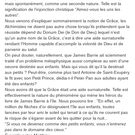
mais spontanément, comme une seconde nature. Telle est la
signification de l'injonction christique "Aimez-vous les uns les
autres".
Nous venons d'expliquer sommairement la notion de Grâce, les
Alchimistes ne disent pas autre chose lorsqu'ils prétendent que la
réussite dépend du Donum Dei (le Don de Dieu) lequel n'est
qu'un autre nom de la Grâce, c'est à dire une aide surnaturelle
rendant l'Homme capable d'accomplir la volonté de Dieu et de
parvenir au salut.
On peut douter, naturellement, que James Barrie ait sciemment
traité d'un problème métaphysique aussi complexe au sein d'une
oeuvre destinée aux enfants. Mais qui vous dit qu'il la destinait
aux petits ? Peut-être, comme plus tard Antoine de Saint-Exupéry
le fit avec son Petit Prince, dédia-t-il Peter Pan aux adultes ayant
été des enfants?
Nous avons dit que la Grâce était une aide surnaturelle. Telle est
effectivement la nature du phénomène qui mène les héros du
livre de James Barrie à l'île. Nous pouvons lire : "En effet, un
million de flèches d'or désignaient l'île aux enfants, toutes
lancées par leur ami le soleil qui tenait à ce qu'ils ne courent pas
le risque de s'égarer avant de les quitter pour la nuit...
"
Si vous ne devenez comme des petits enfants, vous n'entrerez
pas dans le domaine des cieux.
"