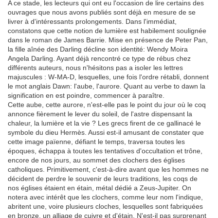
A ce stade, les lecteurs qui ont eu l'occasion de lire certains des
ouvrages que nous avons publiés sont déjà en mesure de se
livrer à d'intéressants prolongements. Dans l'immédiat,
constatons que cette notion de lumière est habilement soulignée
dans le roman de James Barrie. Mise en présence de Peter Pan,
la fille aînée des Darling décline son identité: Wendy Moira
Angela Darling. Ayant déjà rencontré ce type de rébus chez
différents auteurs, nous n'hésitons pas a isoler les lettres
majuscules : W-MA-D, lesquelles, une fois l'ordre rétabli, donnent
le mot anglais Dawn: l'aube, l'aurore. Quant au verbe to dawn la
signification en est poindre, commencer à paraître.
Cette aube, cette aurore, n'est-elle pas le point du jour où le coq
annonce fièrement le lever du soleil, de l'astre dispensant la
chaleur, la lumière et la vie ? Les grecs firent de ce gallinacé le
symbole du dieu Hermès. Aussi est-il amusant de constater que
cette image païenne, défiant le temps, traversa toutes les
époques, échappa à toutes les tentatives d'occultation et trône,
encore de nos jours, au sommet des clochers des églises
catholiques. Primitivement, c'est-à-dire avant que les hommes ne
décident de perdre le souvenir de leurs traditions, les coqs de
nos églises étaient en étain, métal dédié a Zeus-Jupiter. On
notera avec intérêt que les clochers, comme leur nom l'indique,
abritent une, voire plusieurs cloches, lesquelles sont fabriquées
en bronze, un alliage de cuivre et d'étain. N'est-il pas surprenant