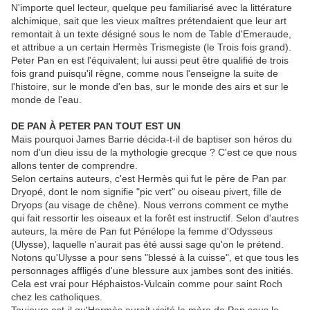
N'importe quel lecteur, quelque peu familiarisé avec la littérature
alchimique, sait que les vieux maîtres prétendaient que leur art
remontait à un texte désigné sous le nom de Table d'Emeraude,
et attribue a un certain Hermès Trismegiste (le Trois fois grand).
Peter Pan en est l'équivalent; lui aussi peut être qualifié de trois
fois grand puisqu'il règne, comme nous l'enseigne la suite de
l'histoire, sur le monde d'en bas, sur le monde des airs et sur le
monde de l'eau.
DE PAN À PETER PAN TOUT EST UN
Mais pourquoi James Barrie décida-t-il de baptiser son héros du
nom d'un dieu issu de la mythologie grecque ? C'est ce que nous
allons tenter de comprendre.
Selon certains auteurs, c'est Hermès qui fut le père de Pan par
Dryopé, dont le nom signifie "pic vert" ou oiseau pivert, fille de
Dryops (au visage de chêne). Nous verrons comment ce mythe
qui fait ressortir les oiseaux et la forêt est instructif. Selon d'autres
auteurs, la mère de Pan fut Pénélope la femme d'Odysseus
(Ulysse), laquelle n'aurait pas été aussi sage qu'on le prétend.
Notons qu'Ulysse a pour sens "blessé à la cuisse", et que tous les
personnages affligés d'une blessure aux jambes sont des initiés.
Cela est vrai pour Héphaistos-Vulcain comme pour saint Roch
chez les catholiques.