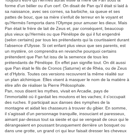
Toujours est-il qu'Hermès aurait visité la mère de Pan sous la
forme d'un bélier ou d'un cerf. On disait de Pan qu'il était si laid à
sa naissance, avec ses cornes, sa barbiche, sa queue et ses
pattes de bouc, que sa mère s'enfuit de terreur en le voyant et
qu'Hermès l'emporta dans l'Olympe pour amuser les dieux. Mais
Pan était le frère de lait de Zeus et, par conséquent, beaucoup
plus vieux qu'Hermès ou que Pénélope de qui il fut engendré
(selon certains) par tous les prétendants qui la courtisaient durant
l'absence d'Ulysse. Si cet enfant plus vieux que ses parents, est
un mystère, on comprendra en revanche pourquoi certains
prétendent que Pan fut issu de la semence de tous les
prétendants de Pénélope. En effet pan signifie tout. On dit aussi
que Pan était le fils de Cronos (Saturne) et de Rhéa, ou de Zeus
et d'Hybris. Toutes ces versions recouvrent la même réalité sur
un plan alchimique. Elles visent à masquer le nom de la matière à
élire afin de réaliser la Pierre Philosophale.
Pan, nous disent les mythes, vivait en Arcadie, pays de
l'immortalité où il gardait les moutons et les vaches; il s'occupait
des ruches. Il participait aux danses des nymphes de la
montagne et aidait les chasseurs à trouver du gibier. En somme,
il s'agissait d'un personnage tranquille, insouciant et paresseux,
aimant par-dessus tout sa sieste et qui se vengeait de ceux qui le
dérangeaient en poussant brusquement derrière un bosquet ou
dans une grotte, un grand cri qui leur faisait dresser les cheveux