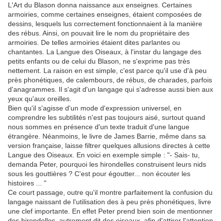
L'Art du Blason donna naissance aux enseignes. Certaines
armoiries, comme certaines enseignes, étaient composées de
dessins, lesquels lus correctement fonctionnaient à la manière
des rébus. Ainsi, on pouvait lire le nom du propriétaire des
armoiries. De telles armoiries étaient dites parlantes ou
chantantes. La Langue des Oiseaux, à l'instar du langage des
petits enfants ou de celui du Blason, ne s'exprime pas très
nettement. La raison en est simple, c'est parce qu'il use d'à peu
près phonétiques, de calembours, de rébus, de charades, parfois
d'anagrammes. Il s'agit d'un langage qui s'adresse aussi bien aux
yeux qu'aux oreilles.
Bien qu'il s'agisse d'un mode d'expression universel, en
comprendre les subtilités n'est pas toujours aisé, surtout quand
nous sommes en présence d'un texte traduit d'une langue
étrangère. Néanmoins, le livre de James Barrie, même dans sa
version française, laisse filtrer quelques allusions directes à cette
Langue des Oiseaux. En voici en exemple simple : "- Sais- tu,
demanda Peter, pourquoi les hirondelles construisent leurs nids
sous les gouttières ? C'est pour égoutter... non écouter les
histoires ... "
Ce court passage, outre qu'il montre parfaitement la confusion du
langage naissant de l'utilisation des à peu près phonétiques, livre
une clef importante. En effet Peter prend bien soin de mentionner
des hirondelles, autrement dit des oiseaux, afin d'attirer l'attention