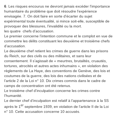
6
. Les risques encourus ne devront jamais excéder l'importance
humanitaire du problème que doit résoudre l'expérience
envisagée. 7. On doit faire en sorte d'écarter du sujet
expérimental toute éventualité, si mince soit-elle, susceptible de
provoquer des blessures, l'invalidité ou la mort.
les quatre chefs d’accusation.
Le premier concerne l’intention commune et le complot en vue de
commettre les délits constituant les deuxième et troisième chefs
d’accusation.
Le deuxième chef retient les crimes de guerre dans les prisons
du Reich, sur des civils ou des militaires, et sans leur
consentement. Il s’agissait de « meurtres, brutalités, cruautés,
tortures, atrocités et autres actes inhumains », en violation des
règlements de La Haye, des conventions de Genève, des lois et
coutumes de la guerre, des lois des nations civilisées et de
l’article 2 de la Loi n° 10. Dix crimes commis dans le cadre de
camps de concentration ont été retenus.
Le troisième chef d’inculpation concerne les crimes contre
l’humanité.
Le dernier chef d’inculpation est relatif à l’appartenance à la SS
er
après le 1
septembre 1939, en violation de l’article II de la Loi
n° 10. Cette accusation concerne 10 accusés.