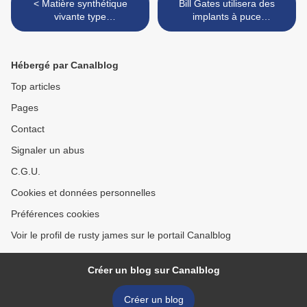
< Matière synthétique
Bill Gates utilisera des
vivante type
implants à puce
MORGELLONS vivant sur
électronique pour lutter
les tests covid à tige
contre le coronavirus >
Hébergé par Canalblog
Top articles
Pages
Contact
Signaler un abus
C.G.U.
Cookies et données personnelles
Préférences cookies
Voir le profil de rusty james sur le portail Canalblog
Créer un blog sur Canalblog
Créer un blog