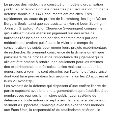
Le procès des médecins a constitué un modèle d’organisation
juridique, 32 témoins ont été présentés par l’accusation, 53 par la
défense tandis que 1471 documents ont été cités. Très
rapidement, au cours du procès de Nuremberg, les juges Walter
Burgers Beals, ainsi que ses assistants (Harold Leon Sebring,
Johnson Grawford, Victor Clearence Swearingen) comprennent
qu’ils allaient devoir établir un jugement sur des actes de
barbaries réalisés non pas par des monstres mais par des
médecins qui avaient puisé dans le vivier des camps de
concentration les sujets pour mener leurs projets expérimentaux
de recherche. Ils prennent conscience de la dimension éthique
particulière de ce procès et de l’importance du jugement qu’ils
allaient être amené à rendre, non seulement pour les victimes
des expérimentations médicales nazies mais surtout pour les
générations à venir. Ils sont ébranlés par l’aplomb et l’assurance
dont vont faire preuve dans leur argumentation les 23 accusés et
leurs 27 avocats
[5]
.
Les avocats de la défense qui disposent d’une entière liberté de
parole exposent avec brio une argumentation qui déstabilise à de
nombreuses reprises le ministère public. Leur système de
défense s’articule autour de sept axes : le caractère obsolète du
serment d’Hippocrate, l’analogie avec les expériences menées
aux États-Unis, la responsabilité du totalitarisme hitlérien, le