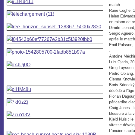
match :
Rune Coghe, 18 
Helen Edwards, 
en raison de p
Dimitri Lienard
Sergio Aguero,
après le match
Emil Palsson, 
:
Antoine Méchin
Luis Ojeda, 20
Greg Luyssen, 
Pedro Obiang, 
Cienna Knowles
Boris Sádecký,
décédé à l'âge 
Florian Dagour
péricardite dia
Craig Jones : 
blessure à la v
Kjeld Nuis : l
vitesse dévelo
L'ancien capit