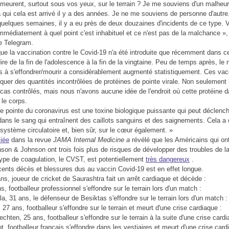
 meurent, surtout sous vos yeux, sur le terrain ?
Je me souviens d'un malheur
 qui cela est arrivé il y a des années.
Je ne me souviens de personne d'autre
quelques semaines, il y a eu près de deux douzaines d'incidents de ce type.
médiatement à quel point c'est inhabituel et ce n'est pas de la malchance »,
e Telegram.
que la vaccination contre le Covid-19 n'a été introduite que récemment dans c
dire de la fin de l'adolescence à la fin de la vingtaine.
Peu de temps après, le
es à s'effondrer/mourir a considérablement augmenté statistiquement.
Ces vac
iquer des quantités incontrôlées de protéines de pointe virale.
Non seulement 
cas contrôlés, mais nous n'avons aucune idée de l'endroit où cette protéine 
 le corps.
de pointe du coronavirus est une toxine biologique puissante qui peut déclenc
ns le sang qui entraînent des caillots sanguins et des saignements.
Cela a 
e système circulatoire et, bien sûr, sur le cœur également. »
liée
dans la revue
JAMA Internal Medicine a
révélé que les Américains qui ont
son & Johnson ont trois fois plus de risques de développer des troubles de l
ype de coagulation, le CVST, est potentiellement
très dangereux
.
écents décès et blessures dus au vaccin Covid-19 est en effet longue.
ns, joueur de cricket de Saurashtra fait un arrêt cardiaque et décède :
s, footballeur professionnel s'effondre sur le terrain lors d'un match :
, 31 ans, le défenseur de Besiktas s'effondre sur le terrain lors d'un match :
7 ans, footballeur s'effondre sur le terrain et meurt d'une crise cardiaque :
hten, 25 ans, footballeur s'effondre sur le terrain à la suite d'une crise cardi
lot, footballeur français s'effondre dans les vestiaires et meurt d'une crise car