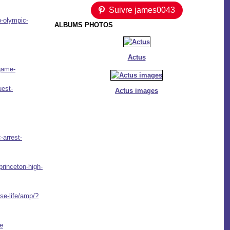
Suivre james0043
b-olympic-
ALBUMS PHOTOS
Actus
-game-
uest-
Actus images
-arrest-
princeton-high-
se-life/amp/?
se