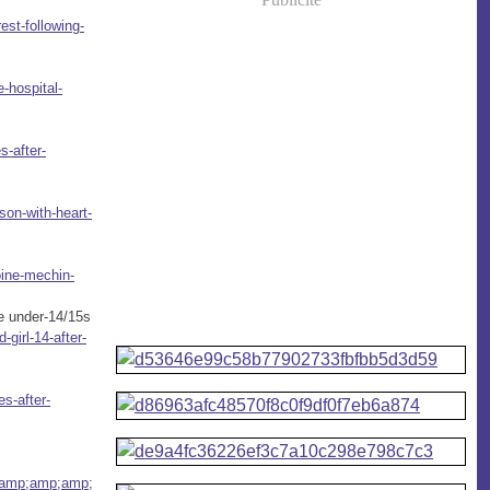
est-following-
-hospital-
s-after-
son-with-heart-
toine-mechin-
e under-14/15s
girl-14-after-
es-after-
amp;amp;amp;