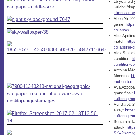
16 year old 
weightlifting
strenuous-we
Abou Ali, 22
game:
https
collapse/
Alex Apolina
match:
http
collapsing-o
Alex Stalock
condition:
h
condition-c
Antoine Méch
Moderna:
ht
met-un-terme
Ava Azzopar
grand final:
suffering-he
Avi Barot, 2
away:
https
suffering-ca
Benjamin Ta
attack:
http
SK=2&amp;