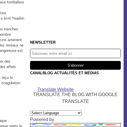
eux footballeur
.
Vous
 a écrit Yeadon
es tranches
 nombre
cins amènent
NEWSLETTER
les niveaux ne
dangereuse est
her des
des effets
CANALBLOG ACTUALITÉS ET MÉDIAS
 reçu le
a coagulation
Translate Website
TRANSLATE THE BLOG WITH GOOGLE
TRANSLATE
Powered by
aque :
diaque après le