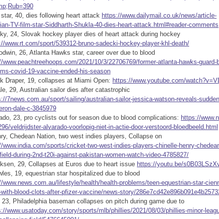
mp;Rub=390
star, 40, dies following heart attack
https://www.dailymail.co.uk/news/article-
ian-TV-film-star-Siddharth-Shukla-40-dies-heart-attack.html#reader-comments
ky, 24, Slovak hockey player dies of heart attack during hockey
://www.rt.com/sport/539312-bruno-sadecki-hockey-player-khl-death/
dwin, 26, Atlanta Hawks star, career over due to blood
://www.peachtreehoops.com/2021/10/3/22706769/former-atlanta-hawks-guard-
ims-covid-19-vaccine-ended-his-season
ck Draper, 19, collapses at Miami Open:
https://www.youtube.com/watch?v
, 29, Australian sailor dies after catastrophic
s://7news.com.au/sport/sailing/australian-sailor-jessica-watson-reveals-sudden
eron-dale-c-3845979
ado, 23, pro cyclists out for season due to blood complications:
https://www.n
96/veldrijdster-alvarado-voorlopig-niet-in-actie-door-verstoord-bloedbeeld.html
ry, Chedean Nation, two west indies players, Collapse on
//www.india.com/sports/cricket-two-west-indies-players-chinelle-henry-chedean
-field-during-2nd-t20i-against-pakistan-women-watch-video-4785827/
iksen, 29, Collapses at Euros due to heart issue
https://youtu.be/s0B03LSzX
es, 19, equestrian star hospitalized due to blood
://www.news.com.au/lifestyle/health/health-problems/teen-equestrian-star-cie
d-with-blood-clots-after-pfizer-vaccine/news-story/286e7cd42e896b091e4b257
, 23, Philadelphia baseman collapses on pitch during game due to
s://www.usatoday.com/story/sports/mlb/phillies/2021/08/03/phillies-minor-league