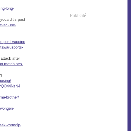
ing-long-
Publicité
yocarditis post
-avec-une-
ite-post-vaccino
tawa/usports-
attack after
-un-match-ses-
ng
apsing/
cvPQO44NzN4
ma-brother/
edwongen-
zaak-vormdip-