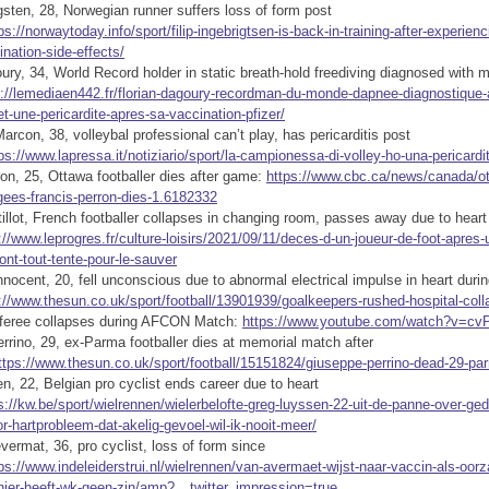
igsten, 28, Norwegian runner suffers loss of form post
ps://norwaytoday.info/sport/filip-ingebrigtsen-is-back-in-training-after-experienc
nation-side-effects/
ury, 34, World Record holder in static breath-hold freediving diagnosed with m
s://lemediaen442.fr/florian-dagoury-recordman-du-monde-dapnee-diagnostique
t-une-pericardite-apres-sa-vaccination-pfizer/
rcon, 38, volleybal professional can’t play, has pericarditis post
ps://www.lapressa.it/notiziario/sport/la-campionessa-di-volley-ho-una-pericard
on, 25, Ottawa footballer dies after game:
https://www.cbc.ca/news/canada/ot
gees-francis-perron-dies-1.6182332
tillot, French footballer collapses in changing room, passes away due to heart 
://www.leprogres.fr/culture-loisirs/2021/09/11/deces-d-un-joueur-de-foot-apres
ont-tout-tente-pour-le-sauver
nocent, 20, fell unconscious due to abnormal electrical impulse in heart duri
://www.thesun.co.uk/sport/football/13901939/goalkeepers-rushed-hospital-coll
feree collapses during AFCON Match:
https://www.youtube.com/watch?v=
rino, 29, ex-Parma footballer dies at memorial match after
ttps://www.thesun.co.uk/sport/football/15151824/giuseppe-perrino-dead-29-par
, 22, Belgian pro cyclist ends career due to heart
s://kw.be/sport/wielrennen/wielerbelofte-greg-luyssen-22-uit-de-panne-over-g
r-hartprobleem-dat-akelig-gevoel-wil-ik-nooit-meer/
ermat, 36, pro cyclist, loss of form since
ps://www.indeleiderstrui.nl/wielrennen/van-avermaet-wijst-naar-vaccin-als-oor
ier-heeft-wk-geen-zin/amp?__twitter_impression=true