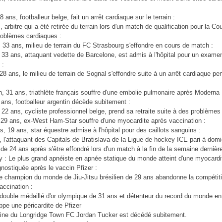
ans, footballeur belge, fait un arrêt cardiaque sur le terrain :
arbitre qui a été retirée du terrain lors d'un match de qualification pour la 
roblèmes cardiaques :
, 33 ans, milieu de terrain du FC Strasbourg s'effondre en cours de match :
 33 ans, attaquant vedette de Barcelone, est admis à l'hôpital pour un exame
 :
28 ans, le milieu de terrain de Sognal s'effondre suite à un arrêt cardiaque p
, 31 ans, triathlète français souffre d'une embolie pulmonaire après Moderna 
 ans, footballeur argentin décède subitement :
22 ans, cycliste professionnel belge, prend sa retraite suite à des problèmes
29 ans, ex-West Ham-Star souffre d'une myocardite après vaccination :
, 19 ans, star équestre admise à l'hôpital pour des caillots sanguins :
 l'attaquant des Capitals de Bratislava de la Ligue de hockey ICE pari à domic
de 24 ans après s'être effondré lors d'un match à la fin de la semaine dernièr
y : Le plus grand apnéiste en apnée statique du monde atteint d'une myocardi
gnostiquée après le vaccin Pfizer :
le champion du monde de Jiu-Jitsu brésilien de 29 ans abandonne la compétit
accination :
e double médaillé d'or olympique de 31 ans et détenteur du record du monde en
ppe une péricardite de Pfizer
aine du Longridge Town FC Jordan Tucker est décédé subitement.