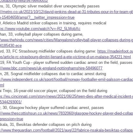
-collapsing-field/5476645001/
ns, 31, Olympic silver medalist diver unexpectedly passes
://metro.co.uk/2021/10/12/david-jenkins-dead-at-31-tributes-pour-in-for-team-g
h-15404658/amp/?__twitter_impression=true
 Atletico Madrid striker collapses in training, requires medical
tps://www.youtube.com/watch?v=-R2_5LMobXc
an, 33, volleyball player collapses during game,
//www.thehindu.com/news/cities/Mangalore/volleyball-player-collapses-during
e34185430.ece
ard, 33, FC Strasbourg midfielder collapses during game:
https://madeinfoot.o
fos/article-rc-strasbourg-dimitri-lienard-a-ete-victime-d-un-malaise-354221.html
19, FA Youth Cup - player suffered sudden cardiac arrest on the field, passes
://www.bbc.com/news/uk-england-nottinghamshire-58496077
, 28, Sognal midfielder collapses due to cardiac arrest during
://www.independent.co.uk/sport/football/norway-footballer-emil-palsson-cardiac
tml
 Trejo, 16-year-old soccer player, collapsed on the field during
ps://eu.cincinnati.com/story/news/2021/06/25/teen-dies-after-medical-incident-
d/5344293001/
, 30, Glasgow hockey player suffered cardiac arrest, passes
://www.thescottishsun.co.uk/news/7832060/glasgow-hockey-player-died-collap
mpression=true
kala, 31, Besiktas defender collapses on pitch during
://www.theguardian.com/football/2021/aug/22/fabrice-nsakala-besiktas-collap