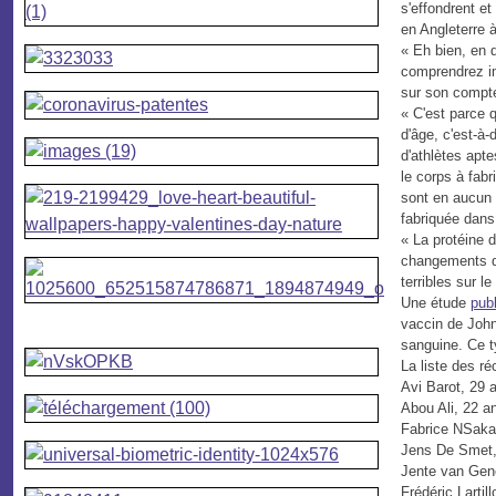
s'effondrent et
en Angleterre à
« Eh bien, en 
comprendrez im
sur son compt
« C'est parce 
d'âge, c'est-à-
d'athlètes apt
le corps à fabr
sont en aucun 
fabriquée dans
« La protéine 
changements da
terribles sur l
Une étude
pub
vaccin de John
sanguine.
Ce t
La liste des r
Avi Barot, 29 a
Abou Ali, 22 an
Fabrice NSakala
Jens De Smet, 2
Jente van Genec
Frédéric Lartil