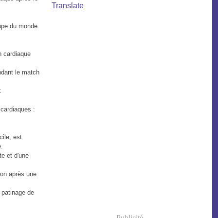
Translate
Coupe du monde
n cardiaque
endant le match
:
 cardiaques :
ile, est
e.
te et d'une
ion après une
 patinage de
Publicité