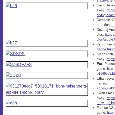
stable-after
David Jenki
away:
https
diving-coac
Dembele, 29,
attention
ht
Devaraj Anch
dies:
https:
dies/articl
Dimitri Lien
france.fr/in
Dylan Rich, 
away:
https
Emil Palsson
game:
https
b1949583.h
Ethan Jovani
training:
htt
school-fiel
Ewan Fraser
away:
https
__twitter_i
Fabrice NSa
game:
https