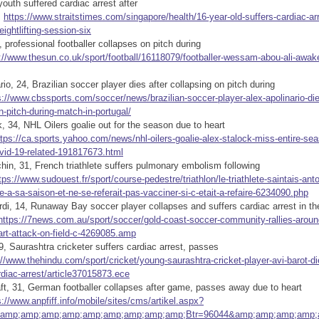
youth suffered cardiac arrest after
:
https://www.straitstimes.com/singapore/health/16-year-old-suffers-cardiac-arr
ightlifting-session-six
, professional footballer collapses on pitch during
://www.thesun.co.uk/sport/football/16118079/footballer-wessam-abou-ali-awake
rio, 24, Brazilian soccer player dies after collapsing on pitch during
s://www.cbssports.com/soccer/news/brazilian-soccer-player-alex-apolinario-die
n-pitch-during-match-in-portugal/
, 34, NHL Oilers goalie out for the season due to heart
ttps://ca.sports.yahoo.com/news/nhl-oilers-goalie-alex-stalock-miss-entire-sea
ovid-19-related-191817673.html
in, 31, French triathlete suffers pulmonary embolism following
tps://www.sudouest.fr/sport/course-pedestre/triathlon/le-triathlete-saintais-an
-a-sa-saison-et-ne-se-referait-pas-vacciner-si-c-etait-a-refaire-6234090.php
di, 14, Runaway Bay soccer player collapses and suffers cardiac arrest in th
https://7news.com.au/sport/soccer/gold-coast-soccer-community-rallies-around-
art-attack-on-field-c-4269085.amp
9, Saurashtra cricketer suffers cardiac arrest, passes
://www.thehindu.com/sport/cricket/young-saurashtra-cricket-player-avi-barot-di
rdiac-arrest/article37015873.ece
ft, 31, German footballer collapses after game, passes away due to heart
s://www.anpfiff.info/mobile/sites/cms/artikel.aspx?
amp;amp;amp;amp;amp;amp;amp;amp;amp;Btr=96044&amp;amp;amp;amp;