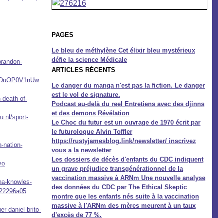
PAGES
Le bleu de méthylène Cet élixir bleu mystérieux
défie la science Médicale
brandon-
ARTICLES RÉCENTS
=VDuOP0V1nUw
Le danger du manga n'est pas la fiction. Le danger
est le vol de signature.
-death-of-
Podcast au-delà du reel Entretiens avec des djinns
et des demons Révélation
u.nl/sport-
Le Choc du futur est un ouvrage de 1970 écrit par
le futurologue Alvin Toffler
https://rustyjamesblog.link/newsletter/ inscrivez
-nation-
vous a la newsletter
Les dossiers de décès d'enfants du CDC indiquent
vo
un grave préjudice transgénérationnel de la
vaccination massive à ARNm Une nouvelle analyse
nna-knowles-
des données du CDC par The Ethical Skeptic
322296a05
montre que les enfants nés suite à la vaccination
massive à l'ARNm des mères meurent à un taux
r-daniel-brito-
d'excès de 77 %.