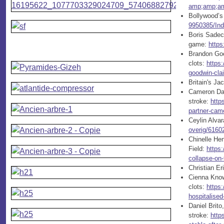
amp;amp;a
Bollywood’s 
9950385/Ind
Boris Sadec
game:
https
Brandon Goo
clots:
https
goodwin-cla
Britain's Ja
Cameron Dale
stroke:
http
partner-cam
Ceylin Alvar
overig/61602
Chinelle Hen
Field:
https:
collapse-on
Christian Er
Cienna Knowl
clots:
https
hospitalise
Daniel Brito
stroke:
http