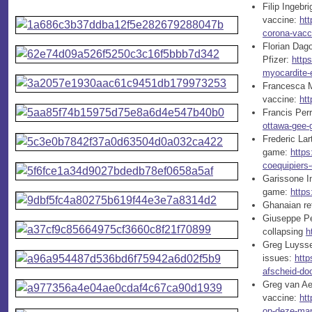
Filip Ingebr
vaccine:
htt
corona-vacci
Florian Dago
Pfizer:
http
myocardite-e
Francesca Ma
vaccine:
htt
Francis Perr
ottawa-gee-
Frederic Lar
game:
https
coequipiers-
Garissone In
game:
https
Ghanaian re
Giuseppe Per
collapsing
h
Greg Luyssen
issues:
http
afscheid-doo
Greg van Aev
vaccine:
htt
op-deze-man