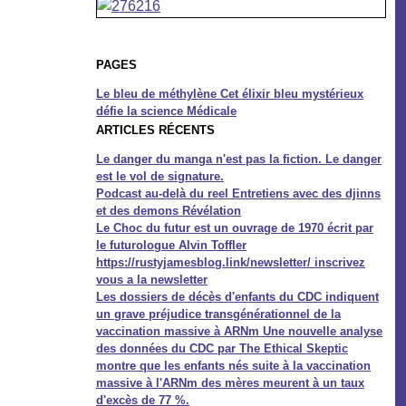
PAGES
Le bleu de méthylène Cet élixir bleu mystérieux
défie la science Médicale
ARTICLES RÉCENTS
Le danger du manga n'est pas la fiction. Le danger
est le vol de signature.
Podcast au-delà du reel Entretiens avec des djinns
et des demons Révélation
Le Choc du futur est un ouvrage de 1970 écrit par
le futurologue Alvin Toffler
https://rustyjamesblog.link/newsletter/ inscrivez
vous a la newsletter
Les dossiers de décès d'enfants du CDC indiquent
un grave préjudice transgénérationnel de la
vaccination massive à ARNm Une nouvelle analyse
des données du CDC par The Ethical Skeptic
montre que les enfants nés suite à la vaccination
massive à l'ARNm des mères meurent à un taux
d'excès de 77 %.