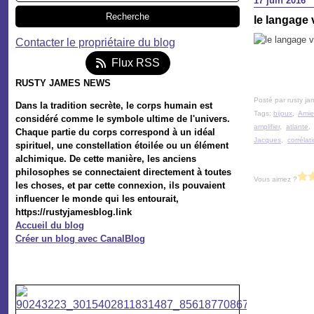
17 juin 2016
le langage 
Contacter le propriétaire du blog
Flux RSS
RUSTY JAMES NEWS
Posté par rusty ja
Dans la tradition secrète, le corps humain est
Tags:
bijoux
,
Amie
considéré comme le symbole ultime de l'univers.
amplifier
,
atlante
Chaque partie du corps correspond à un idéal
Jacques
,
corrélat
spirituel, une constellation étoilée ou un élément
alchimique. De cette manière, les anciens
philosophes se connectaient directement à toutes
Vous aimez ?
les choses, et par cette connexion, ils pouvaient
influencer le monde qui les entourait,
https://rustyjamesblog.link
Accueil du blog
Créer un blog avec CanalBlog