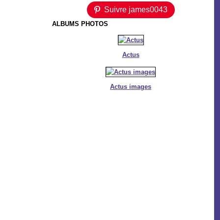
Suivre james0043
ALBUMS PHOTOS
Actus
Actus images