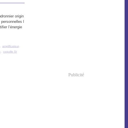
dronnier origin
 personnelles l
ifier l’énergie
,
amplificateur
,
e
,
coquille St
Publicité