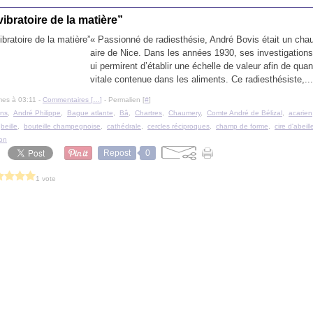
vibratoire de la matière”
« Passionné de radiesthésie, André Bovis était un chau
aire de Nice. Dans les années 1930, ses investigations
ui permirent d’établir une échelle de valeur afin de quant
vitale contenue dans les aliments. Ce radiesthésiste,...
mes à 03:11 -
Commentaires [
…
]
- Permalien [
#
]
ns
,
André Philippe
,
Bague atlante
,
Bâ
,
Chartres
,
Chaumery
,
Comte André de Bélizal
,
acarien
,
beille
,
bouteille champegnoise
,
cathédrale
,
cercles réciproques
,
champ de forme
,
cire d'abeill
ion
Repost
0
1 vote