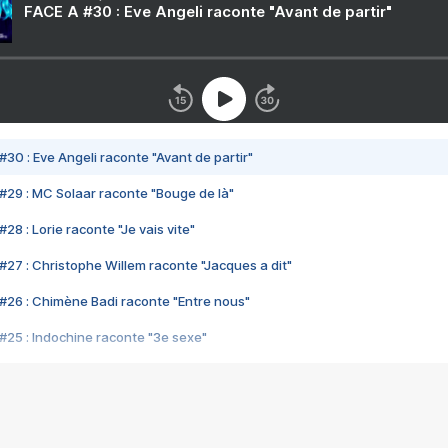
FACE A #30 : Eve Angeli raconte "Avant de partir"
#30 : Eve Angeli raconte "Avant de partir"
#29 : MC Solaar raconte "Bouge de là"
28 : Lorie raconte "Je vais vite"
#27 : Christophe Willem raconte "Jacques a dit"
#26 : Chimène Badi raconte "Entre nous"
#25 : Indochine raconte "3e sexe"
#24 : Zaho raconte "C'est chelou"
#23 : Patrick Bruel raconte "Au café des délices"
#22 : Kyo raconte "Le chemin"