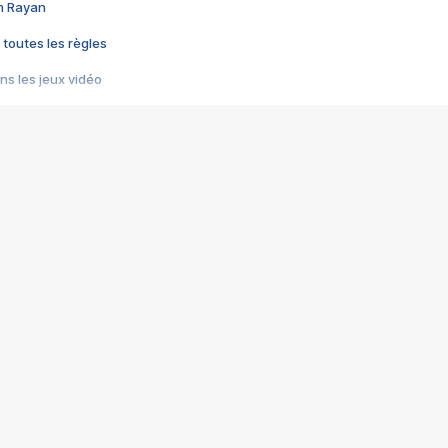
im Rayan
 toutes les règles
s les jeux vidéo
us choquant de Rockstar ? - Le scandale BULLY
e plus moche de Steam
du RÊVE tourne au CAUCHEMAR
pendant 8 heures
it… à tort
umiliés par un jeu vidéo
ire - Final Fantasy 8
ti un empire - Age of Empires
story DOFUS
tard, il crée l'un des pires jeux de tous les temps, MindsEye.