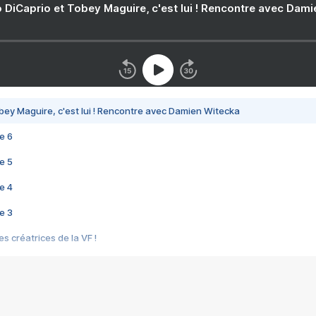
 DiCaprio et Tobey Maguire, c'est lui ! Rencontre avec Dam
bey Maguire, c'est lui ! Rencontre avec Damien Witecka
e 6
e 5
e 4
e 3
s créatrices de la VF !
e 2
e 1
e Mektoub My Love arrive enfin ! Rencontre avec Shaïn Boumedine et Sal