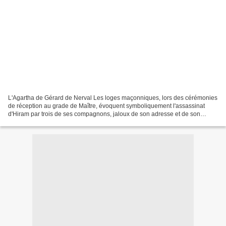
L'Agartha de Gérard de Nerval Les loges maçonniques, lors des cérémonies
de réception au grade de Maître, évoquent symboliquement l'assassinat
d'Hiram par trois de ses compagnons, jaloux de son adresse et de son
mérite de fondeur de métaux. Hiram était...