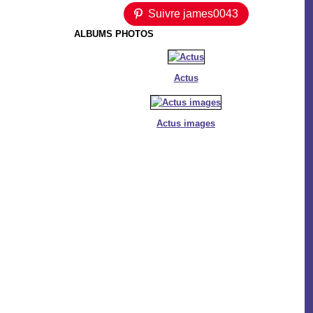
Suivre james0043
ALBUMS PHOTOS
Actus
Actus images