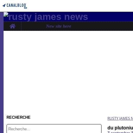
Home
New site here
RECHERCHE
RUSTY JAMES 
du plutoni