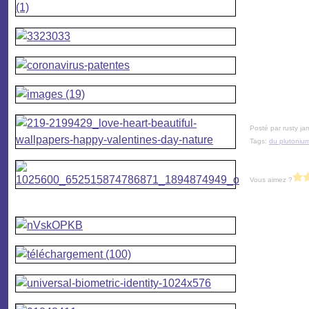
Posté par rusty ja
Tags:
du plutoniu
Vous aimez ?