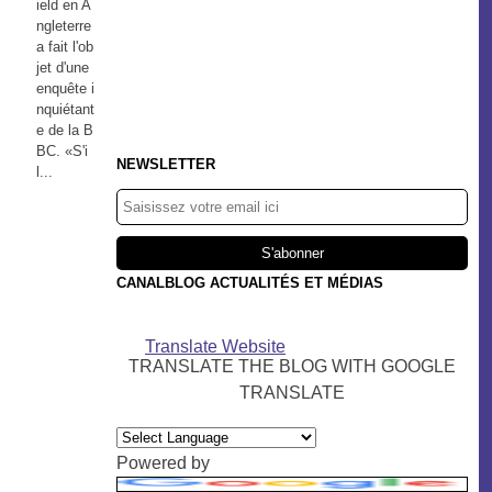
ield en A
ngleterre
a fait l'ob
jet d'une
enquête i
nquiétant
e de la B
BC. «S'i
NEWSLETTER
l...
CANALBLOG ACTUALITÉS ET MÉDIAS
Translate Website
TRANSLATE THE BLOG WITH GOOGLE
TRANSLATE
Powered by