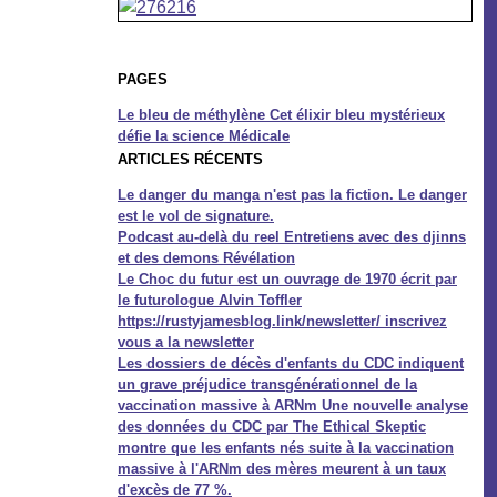
PAGES
Le bleu de méthylène Cet élixir bleu mystérieux
défie la science Médicale
ARTICLES RÉCENTS
Le danger du manga n'est pas la fiction. Le danger
est le vol de signature.
Podcast au-delà du reel Entretiens avec des djinns
et des demons Révélation
Le Choc du futur est un ouvrage de 1970 écrit par
le futurologue Alvin Toffler
https://rustyjamesblog.link/newsletter/ inscrivez
vous a la newsletter
Les dossiers de décès d'enfants du CDC indiquent
un grave préjudice transgénérationnel de la
vaccination massive à ARNm Une nouvelle analyse
des données du CDC par The Ethical Skeptic
montre que les enfants nés suite à la vaccination
massive à l'ARNm des mères meurent à un taux
d'excès de 77 %.