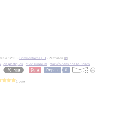
mes à 12:03 -
Commentaires [
…
]
- Permalien [
#
]
m
,
en plastiques
,
et de l'uranium
,
stockés dans des bouteilles
Repost
0
1 vote