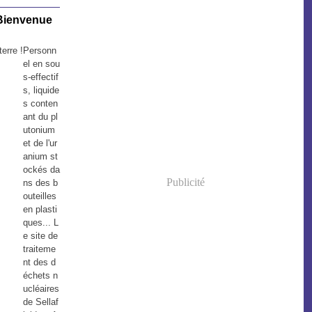
 Bienvenue
Personn
el en sou
s-effectif
s, liquide
s conten
ant du pl
utonium
et de l'ur
anium st
ockés da
Publicité
ns des b
outeilles
en plasti
ques... L
e site de
traiteme
nt des d
échets n
ucléaires
de Sellaf