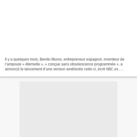
Il y a quelques mois, Benito Muros, entrepreneur espagnol, inventeur de
l’ampoule « éternelle », « conçue sans obsolescence programmée », a
annoncé le lancement d’une version améliorée celle-ci, écrit ABC.es .
Elaborée il y a deux ans, l’ampoule IWOP...