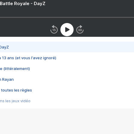
 Battle Royale - DayZ
 DayZ
 a 13 ans (et vous l'avez ignoré)
e (littéralement)
im Rayan
 toutes les règles
s les jeux vidéo
us choquant de Rockstar ? - Le scandale BULLY
e plus moche de Steam
du RÊVE tourne au CAUCHEMAR