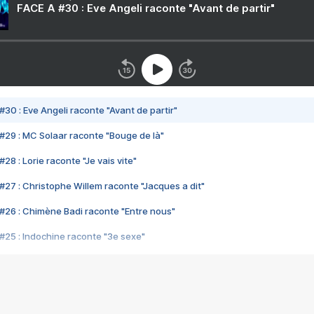
FACE A #30 : Eve Angeli raconte "Avant de partir"
#30 : Eve Angeli raconte "Avant de partir"
#29 : MC Solaar raconte "Bouge de là"
28 : Lorie raconte "Je vais vite"
#27 : Christophe Willem raconte "Jacques a dit"
#26 : Chimène Badi raconte "Entre nous"
#25 : Indochine raconte "3e sexe"
#24 : Zaho raconte "C'est chelou"
#23 : Patrick Bruel raconte "Au café des délices"
#22 : Kyo raconte "Le chemin"