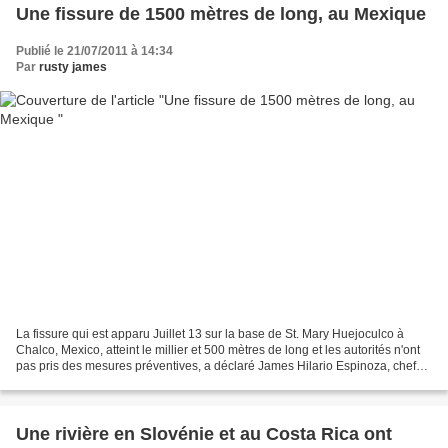
Une fissure de 1500 mètres de long, au Mexique
Publié le 21/07/2011 à 14:34
Par
rusty james
La fissure qui est apparu Juillet 13 sur la base de St. Mary Huejoculco à
Chalco, Mexico, atteint le millier et 500 mètres de long et les autorités n'ont
pas pris des mesures préventives, a déclaré James Hilario Espinoza, chef
du projet de planification...
Une rivière en Slovénie et au Costa Rica ont