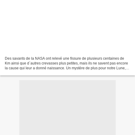
Des savants de la NASA ont relevé une fissure de plusieurs centaines de
Km ainsi que d`autres crevasses plus petites, mais ils ne savent pas encore
la cause qui leur a donné naissance. Un mystère de plus pour notre Lune,
qui les cumule on peut le dire…...