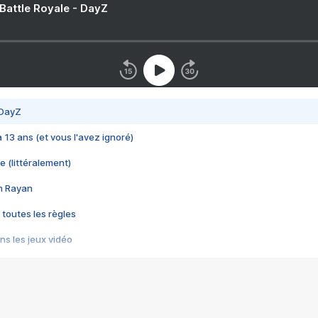
 Battle Royale - DayZ
 DayZ
 a 13 ans (et vous l'avez ignoré)
e (littéralement)
im Rayan
 toutes les règles
s les jeux vidéo
us choquant de Rockstar ? - Le scandale BULLY
e plus moche de Steam
du RÊVE tourne au CAUCHEMAR