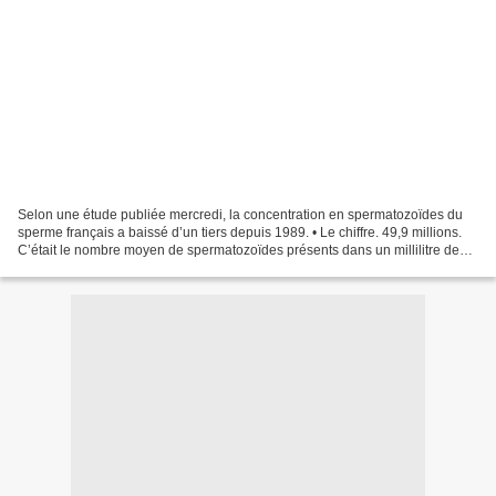
Selon une étude publiée mercredi, la concentration en spermatozoïdes du
sperme français a baissé d’un tiers depuis 1989. • Le chiffre. 49,9 millions.
C’était le nombre moyen de spermatozoïdes présents dans un millilitre de
sperme français en 2005, selon...