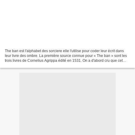
The ban est l'alphabet des sorciere elle l'utilise pour coder leur écrit dans
leur livre des ombre. La première source connue pour « The ban » sont les
trois livres de Cornelius Agrippa édité en 1531. On a d'abord cru que cet
alphabet était des chiffres...