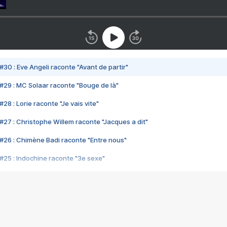
#30 : Eve Angeli raconte "Avant de partir"
#29 : MC Solaar raconte "Bouge de là"
28 : Lorie raconte "Je vais vite"
#27 : Christophe Willem raconte "Jacques a dit"
#26 : Chimène Badi raconte "Entre nous"
#25 : Indochine raconte "3e sexe"
#24 : Zaho raconte "C'est chelou"
#23 : Patrick Bruel raconte "Au café des délices"
#22 : Kyo raconte "Le chemin"