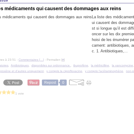
2016
res médicaments qui causent des dommages aux reins
La liste des médicament
ui causent des dommage
st si longue qu’il est dif
oncer sur les dix premie
hoisi de les énumérer p
cament: antibiotiques, a
c. 1. Antibiotiques,...
mes à 23:51 -
Commentaires [
…
]
- Permalien [
#
]
atoires
,
Antibiotiques
,
disponibles sur ordonnance.
,
ibuprofène
,
la méthicilline
,
la vancomycine
proxène et d’autres uniquement
,
y compris la ciprofloxacine
,
y compris l’acétaminophène
,
non-s
Repost
0
1 vote