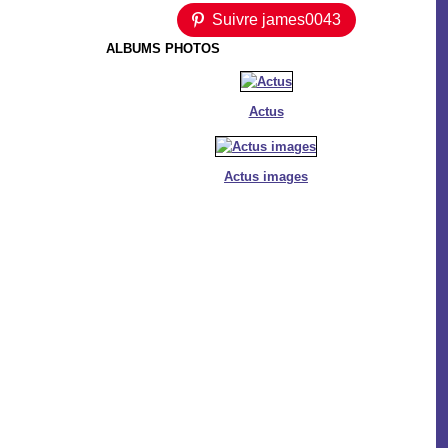
Suivre james0043
ALBUMS PHOTOS
Actus
Actus images