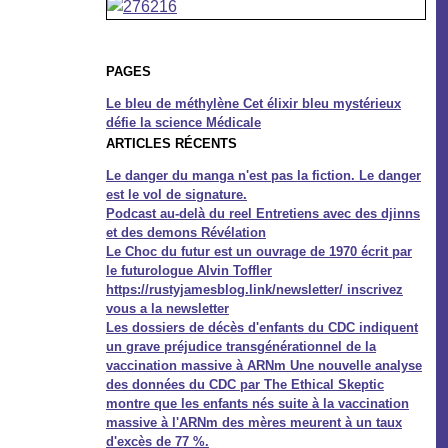
PAGES
Le bleu de méthylène Cet élixir bleu mystérieux
défie la science Médicale
ARTICLES RÉCENTS
Le danger du manga n'est pas la fiction. Le danger
est le vol de signature.
Podcast au-delà du reel Entretiens avec des djinns
et des demons Révélation
Le Choc du futur est un ouvrage de 1970 écrit par
le futurologue Alvin Toffler
https://rustyjamesblog.link/newsletter/ inscrivez
vous a la newsletter
Les dossiers de décès d'enfants du CDC indiquent
un grave préjudice transgénérationnel de la
vaccination massive à ARNm Une nouvelle analyse
des données du CDC par The Ethical Skeptic
montre que les enfants nés suite à la vaccination
massive à l'ARNm des mères meurent à un taux
d'excès de 77 %.