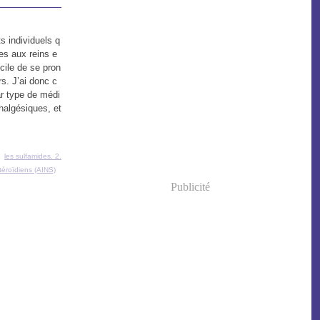
s individuels q
s aux reins e
ficile de se pron
rs. J’ai donc c
ar type de médi
nalgésiques, et
,
les sulfamides. 2.
téroïdiens (AINS)
Publicité