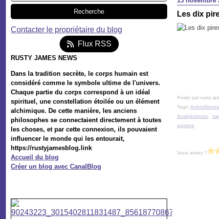
13 novembre 
Les dix pi
Contacter le propriétaire du blog
Flux RSS
RUSTY JAMES NEWS
Dans la tradition secrète, le corps humain est
considéré comme le symbole ultime de l'univers.
Chaque partie du corps correspond à un idéal
Posté par rusty ja
spirituel, une constellation étoilée ou un élément
Tags:
Anti-inflamm
alchimique. De cette manière, les anciens
Analgésiques
,
na
philosophes se connectaient directement à toutes
aspirine
les choses, et par cette connexion, ils pouvaient
influencer le monde qui les entourait,
https://rustyjamesblog.link
Vous aimez ?
Accueil du blog
Créer un blog avec CanalBlog