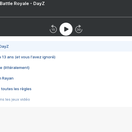
 Battle Royale - DayZ
 DayZ
 a 13 ans (et vous l'avez ignoré)
e (littéralement)
im Rayan
 toutes les règles
s les jeux vidéo
us choquant de Rockstar ? - Le scandale BULLY
e plus moche de Steam
du RÊVE tourne au CAUCHEMAR