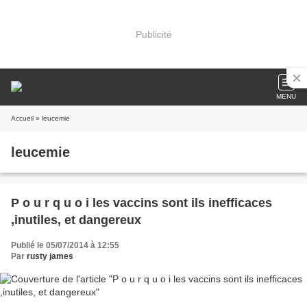
Publicité
MENU
Accueil
» leucemie
leucemie
P o u r q u o i les vaccins sont ils inefficaces
,inutiles, et dangereux
Publié le 05/07/2014 à 12:55
Par
rusty james