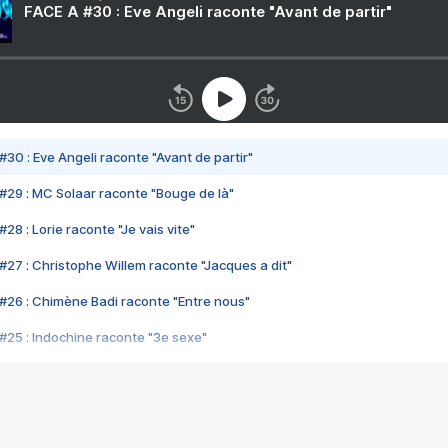
FACE A #30 : Eve Angeli raconte "Avant de partir"
#30 : Eve Angeli raconte "Avant de partir"
#29 : MC Solaar raconte "Bouge de là"
28 : Lorie raconte "Je vais vite"
#27 : Christophe Willem raconte "Jacques a dit"
#26 : Chimène Badi raconte "Entre nous"
#25 : Indochine raconte "3e sexe"
#24 : Zaho raconte "C'est chelou"
#23 : Patrick Bruel raconte "Au café des délices"
#22 : Kyo raconte "Le chemin"