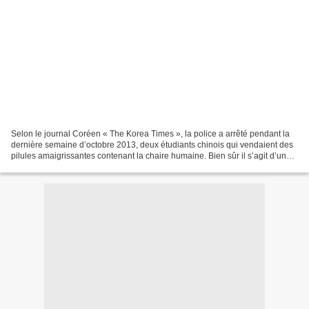
Selon le journal Coréen « The Korea Times », la police a arrêté pendant la
dernière semaine d’octobre 2013, deux étudiants chinois qui vendaient des
pilules amaigrissantes contenant la chaire humaine. Bien sûr il s’agit d’un
trafic, d’ailleurs rentable...