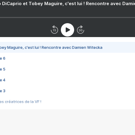
 DiCaprio et Tobey Maguire, c'est lui ! Rencontre avec Dam
bey Maguire, c'est lui ! Rencontre avec Damien Witecka
e 6
e 5
e 4
e 3
s créatrices de la VF !
e 2
e 1
e Mektoub My Love arrive enfin ! Rencontre avec Shaïn Boumedine et Sal