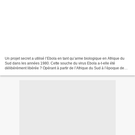
Un projet secret a utilisé l’Ebola en tant qu’arme biologique en Afrique du
Sud dans les années 1980. Cette souche du virus Ebola a-t-elle été
délibérément libérée ? Opérant à partir de l’Afrique du Sud à l’époque de
l’apartheid au début des années 1980,...