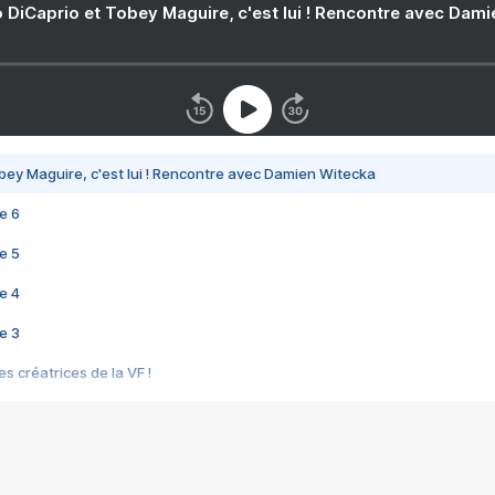
 DiCaprio et Tobey Maguire, c'est lui ! Rencontre avec Dam
bey Maguire, c'est lui ! Rencontre avec Damien Witecka
e 6
e 5
e 4
e 3
s créatrices de la VF !
e 2
e 1
e Mektoub My Love arrive enfin ! Rencontre avec Shaïn Boumedine et Sal