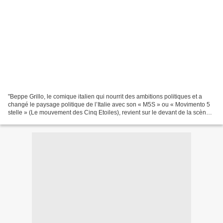
"Beppe Grillo, le comique italien qui nourrit des ambitions politiques et a
changé le paysage politique de l’Italie avec son « M5S » ou « Movimento 5
stelle » (Le mouvement des Cinq Etoiles), revient sur le devant de la scène
européenne avec une pétition...