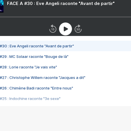
FACE A #30 : Eve Angeli raconte "Avant de partir"
#30 : Eve Angeli raconte "Avant de partir"
#29 : MC Solaar raconte "Bouge de là"
28 : Lorie raconte "Je vais vite"
#27 : Christophe Willem raconte "Jacques a dit"
#26 : Chimène Badi raconte "Entre nous"
#25 : Indochine raconte "3e sexe"
#24 : Zaho raconte "C'est chelou"
#23 : Patrick Bruel raconte "Au café des délices"
#22 : Kyo raconte "Le chemin"