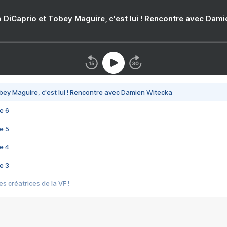
 DiCaprio et Tobey Maguire, c'est lui ! Rencontre avec Dam
bey Maguire, c'est lui ! Rencontre avec Damien Witecka
e 6
e 5
e 4
e 3
s créatrices de la VF !
e 2
e 1