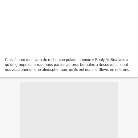
C’est à bord du navire de recherche polaire nommé « Boaty McBoatface »,
qu’un groupe de passionnés par les aurores boréales a découvert un tout
nouveau phénomène atmosphérique, qu’ils ont nommé Steve, en référence
à une scène du film d’animation Nos voisins,...