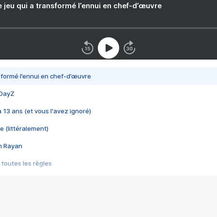
e jeu qui a transformé l’ennui en chef-d’œuvre
nsformé l’ennui en chef-d’œuvre
 DayZ
 a 13 ans (et vous l'avez ignoré)
e (littéralement)
im Rayan
 toutes les règles
s les jeux vidéo
us choquant de Rockstar ? - Le scandale BULLY
e plus moche de Steam