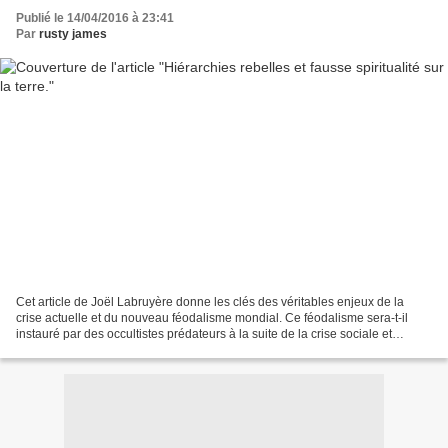
Publié le 14/04/2016 à 23:41
Par
rusty james
Cet article de Joël Labruyère donne les clés des véritables enjeux de la
crise actuelle et du nouveau féodalisme mondial. Ce féodalisme sera-t-il
instauré par des occultistes prédateurs à la suite de la crise sociale et
économique qu’ils ont créée ? 1...