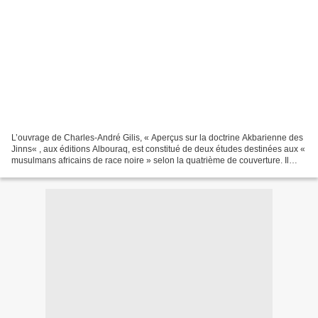
L’ouvrage de Charles-André Gilis, « Aperçus sur la doctrine Akbarienne des
Jinns« , aux éditions Albouraq, est constitué de deux études destinées aux «
musulmans africains de race noire » selon la quatrième de couverture. Il
évoque le conflit et l’assimilation...