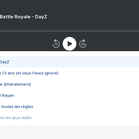
 Battle Royale - DayZ
 DayZ
 a 13 ans (et vous l'avez ignoré)
e (littéralement)
im Rayan
 toutes les règles
s les jeux vidéo
us choquant de Rockstar ? - Le scandale BULLY