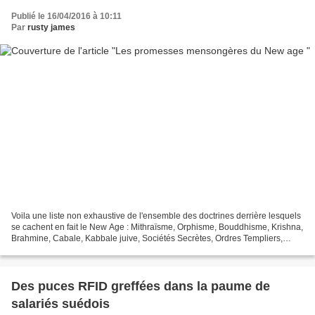
Publié le 16/04/2016 à 10:11
Par
rusty james
Voila une liste non exhaustive de l'ensemble des doctrines derrière lesquels
se cachent en fait le New Age : Mithraïsme, Orphisme, Bouddhisme, Krishna,
Brahmine, Cabale, Kabbale juive, Sociétés Secrètes, Ordres Templiers,
Catharisme, Gnosticisme, Franc-maçonnerie,...
Des puces RFID greffées dans la paume de
salariés suédois