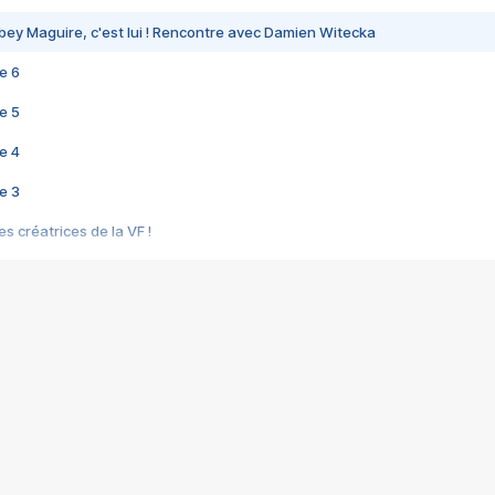
bey Maguire, c'est lui ! Rencontre avec Damien Witecka
e 6
e 5
e 4
e 3
s créatrices de la VF !
e 2
e 1
e Mektoub My Love arrive enfin ! Rencontre avec Shaïn Boumedine et Sal
i : après Toni en famille
elle réalise le bouleversant Dites lui que je l'aime
ais ! Rencontre autour de Vie privée de Rebecca Zlotowski