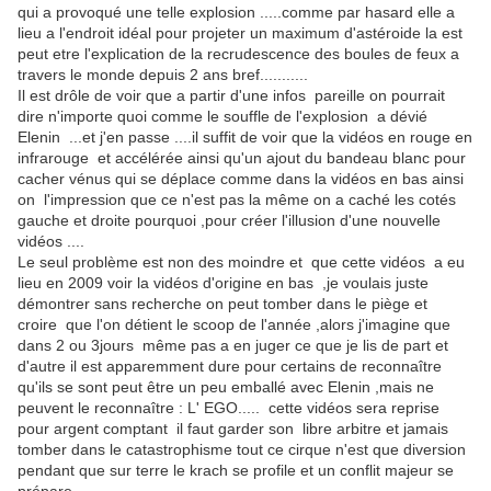
qui a provoqué une telle explosion .....comme par hasard elle a
lieu a l'endroit idéal pour projeter un maximum d'astéroide la est
peut etre l'explication de la recrudescence des boules de feux a
travers le monde depuis 2 ans bref...........
Il est drôle de voir que a partir d'une infos pareille on pourrait
dire n'importe quoi comme le souffle de l'explosion a dévié
Elenin ...et j'en passe ....il suffit de voir que la vidéos en rouge en
infrarouge et accélérée ainsi qu'un ajout du bandeau blanc pour
cacher vénus qui se déplace comme dans la vidéos en bas ainsi
on l'impression que ce n'est pas la même on a caché les cotés
gauche et droite pourquoi ,pour créer l'illusion d'une nouvelle
vidéos ....
Le seul problème est non des moindre et que cette vidéos a eu
lieu en 2009 voir la vidéos d'origine en bas ,je voulais juste
démontrer sans recherche on peut tomber dans le piège et
croire que l'on détient le scoop de l'année ,alors j'imagine que
dans 2 ou 3jours même pas a en juger ce que je lis de part et
d'autre il est apparemment dure pour certains de reconnaître
qu'ils se sont peut être un peu emballé avec Elenin ,mais ne
peuvent le reconnaître : L' EGO..... cette vidéos sera reprise
pour argent comptant il faut garder son libre arbitre et jamais
tomber dans le catastrophisme tout ce cirque n'est que diversion
pendant que sur terre le krach se profile et un conflit majeur se