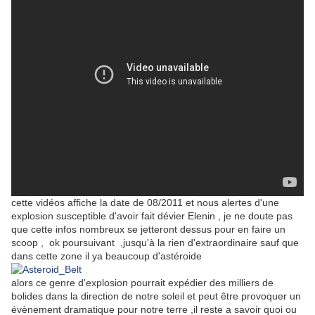
cette vidéos affiche la date de 08/2011 et nous alertes d'une
explosion susceptible d'avoir fait dévier Elenin , je ne doute pas
que cette infos nombreux se jetteront dessus pour en faire un
scoop , ok poursuivant ,jusqu'à la rien d'extraordinaire sauf que
dans cette zone il ya beaucoup d'astéroide
alors ce genre d'explosion pourrait expédier des milliers de
bolides dans la direction de notre soleil et peut être provoquer un
évènement dramatique pour notre terre ,il reste a savoir quoi ou