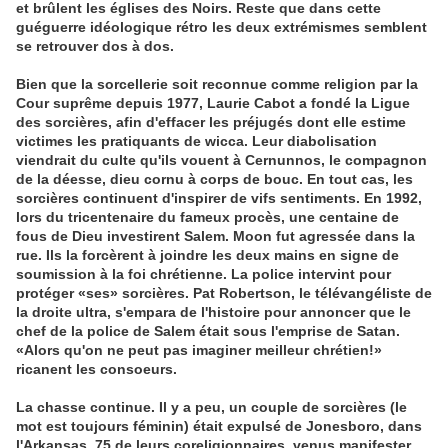
et brûlent les églises des Noirs. Reste que dans cette
guéguerre idéologique rétro les deux extrémismes semblent
se retrouver dos à dos.
Bien que la sorcellerie soit reconnue comme religion par la
Cour suprême depuis 1977, Laurie Cabot a fondé la Ligue
des sorcières, afin d'effacer les préjugés dont elle estime
victimes les pratiquants de wicca. Leur diabolisation
viendrait du culte qu'ils vouent à Cernunnos, le compagnon
de la déesse, dieu cornu à corps de bouc. En tout cas, les
sorcières continuent d'inspirer de vifs sentiments. En 1992,
lors du tricentenaire du fameux procès, une centaine de
fous de Dieu investirent Salem. Moon fut agressée dans la
rue. Ils la forcèrent à joindre les deux mains en signe de
soumission à la foi chrétienne. La police intervint pour
protéger «ses» sorcières. Pat Robertson, le télévangéliste de
la droite ultra, s'empara de l'histoire pour annoncer que le
chef de la police de Salem était sous l'emprise de Satan.
«Alors qu'on ne peut pas imaginer meilleur chrétien!»
ricanent les consoeurs.
La chasse continue. Il y a peu, un couple de sorcières (le
mot est toujours féminin) était expulsé de Jonesboro, dans
l'Arkansas. 75 de leurs coreligionnaires, venus manifester