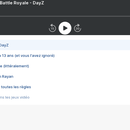
 Battle Royale - DayZ
 DayZ
 a 13 ans (et vous l'avez ignoré)
e (littéralement)
im Rayan
 toutes les règles
s les jeux vidéo
us choquant de Rockstar ? - Le scandale BULLY
e plus moche de Steam
du RÊVE tourne au CAUCHEMAR