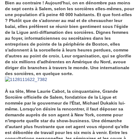
Bien au contraire ! Aujourd'hui, on en dénombre pas moins
de sept cents à Salem, selon les sorcières elles-mêmes, pour
une population d'à peine 40 000 habitants. Et que font-elles
? Plutôt que de s'adonner au mal et de chevaucher leur
balai, elles préfèrent se réunir bien gentiment sous l'égide
de la Ligue anti-diffamation des sorcières. Dignes femmes
au foyer, informaticiennes ou secrétaires dans les
entreprises de pointe de la périphérie de Boston, elles
s'adonnent à la sorcellerie à leurs heures perdues, comme
d'autres au point de croix. Leur organisation, qui se glorifie
de six millions d'adhérentes en Amérique du Nord, avoue
diriger dix branches à travers le monde. Une internationale
des sorcières, en quelque sorte.
À sa tête, Mme Laurie Cabot, la cinquantaine, Grande
Sorcière officielle de Salem, fondatrice de la Ligue et
nommée par le gouverneur de l'État, Michael Dukakis lui-
même. Lorsqu'on désire la rencontrer, il faut déposer sa
demande auprès de son agent à New York, comme pour
n'importe quelle star du show-business. Une démarche
d'autant plus frustrante que cet agent vous répond qu'elle
est débordée de travail pour les six mois à venir. Entre les
consultations personnelles, les séminaires et les cours à