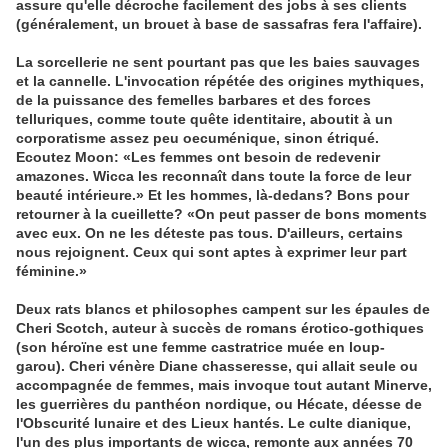
assure qu'elle décroche facilement des jobs à ses clients
(généralement, un brouet à base de sassafras fera l'affaire).
La sorcellerie ne sent pourtant pas que les baies sauvages
et la cannelle. L'invocation répétée des origines mythiques,
de la puissance des femelles barbares et des forces
telluriques, comme toute quête identitaire, aboutit à un
corporatisme assez peu oecuménique, sinon étriqué.
Ecoutez Moon: «Les femmes ont besoin de redevenir
amazones. Wicca les reconnaît dans toute la force de leur
beauté intérieure.» Et les hommes, là-dedans? Bons pour
retourner à la cueillette? «On peut passer de bons moments
avec eux. On ne les déteste pas tous. D'ailleurs, certains
nous rejoignent. Ceux qui sont aptes à exprimer leur part
féminine.»
Deux rats blancs et philosophes campent sur les épaules de
Cheri Scotch, auteur à succès de romans érotico-gothiques
(son héroïne est une femme castratrice muée en loup-
garou). Cheri vénère Diane chasseresse, qui allait seule ou
accompagnée de femmes, mais invoque tout autant Minerve,
les guerrières du panthéon nordique, ou Hécate, déesse de
l'Obscurité lunaire et des Lieux hantés. Le culte dianique,
l'un des plus importants de wicca, remonte aux années 70