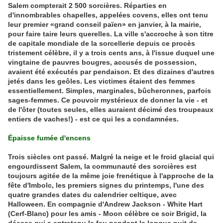
Salem compterait 2 500 sorcières. Réparties en
d'innombrables chapelles, appelées covens, elles ont tenu
leur premier «grand conseil païen» en janvier, à la mairie,
pour faire taire leurs querelles. La ville s'accroche à son titre
de capitale mondiale de la sorcellerie depuis ce procès
tristement célèbre, il y a trois cents ans, à l'issue duquel une
vingtaine de pauvres bougres, accusés de possession,
avaient été exécutés par pendaison. Et des dizaines d'autres
jetés dans les geôles. Les victimes étaient des femmes
essentiellement. Simples, marginales, bûcheronnes, parfois
sages-femmes. Ce pouvoir mystérieux de donner la vie - et
de l'ôter (toutes seules, elles auraient décimé des troupeaux
entiers de vaches!) - est ce qui les a condamnées.
Épaisse fumée d'encens
Trois siècles ont passé. Malgré la neige et le froid glacial qui
engourdissent Salem, la communauté des sorcières est
toujours agitée de la même joie frenétique à l'approche de la
fête d'Imbolc, les premiers signes du printemps, l'une des
quatre grandes dates du calendrier celtique, avec
Halloween. En compagnie d'Andrew Jackson - White Hart
(Cerf-Blanc) pour les amis - Moon célèbre ce soir Brigid, la