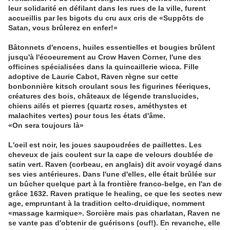
leur solidarité en défilant dans les rues de la ville, furent
accueillis par les bigots du cru aux cris de «Suppôts de
Satan, vous brûlerez en enfer!»
Bâtonnets d'encens, huiles essentielles et bougies brûlent
jusqu'à l'écoeurement au Crow Haven Corner, l'une des
officines spécialisées dans la quincaillerie wicca. Fille
adoptive de Laurie Cabot, Raven règne sur cette
bonbonnière kitsch croulant sous les figurines féeriques,
créatures des bois, châteaux de légende translucides,
chiens ailés et pierres (quartz roses, améthystes et
malachites vertes) pour tous les états d'âme.
«On sera toujours là»
L'oeil est noir, les joues saupoudrées de paillettes. Les
cheveux de jais coulent sur la cape de velours doublée de
satin vert. Raven (corbeau, en anglais) dit avoir voyagé dans
ses vies antérieures. Dans l'une d'elles, elle était brûlée sur
un bûcher quelque part à la frontière franco-belge, en l'an de
grâce 1632. Raven pratique le healing, ce que les sectes new
age, empruntant à la tradition celto-druidique, nomment
«massage karmique». Sorcière mais pas charlatan, Raven ne
se vante pas d'obtenir de guérisons (ouf!). En revanche, elle