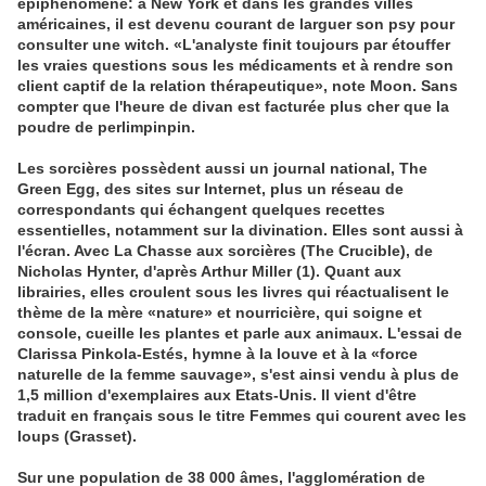
épiphénomène: à New York et dans les grandes villes
américaines, il est devenu courant de larguer son psy pour
consulter une witch. «L'analyste finit toujours par étouffer
les vraies questions sous les médicaments et à rendre son
client captif de la relation thérapeutique», note Moon. Sans
compter que l'heure de divan est facturée plus cher que la
poudre de perlimpinpin.
Les sorcières possèdent aussi un journal national, The
Green Egg, des sites sur Internet, plus un réseau de
correspondants qui échangent quelques recettes
essentielles, notamment sur la divination. Elles sont aussi à
l'écran. Avec La Chasse aux sorcières (The Crucible), de
Nicholas Hynter, d'après Arthur Miller (1). Quant aux
librairies, elles croulent sous les livres qui réactualisent le
thème de la mère «nature» et nourricière, qui soigne et
console, cueille les plantes et parle aux animaux. L'essai de
Clarissa Pinkola-Estés, hymne à la louve et à la «force
naturelle de la femme sauvage», s'est ainsi vendu à plus de
1,5 million d'exemplaires aux Etats-Unis. Il vient d'être
traduit en français sous le titre Femmes qui courent avec les
loups (Grasset).
Sur une population de 38 000 âmes, l'agglomération de