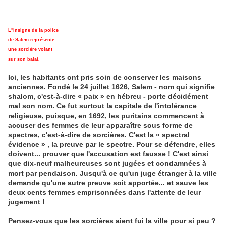
L"insigne de la police
de Salem représente
une sorcière volant
sur son balai.
Ici, les habitants ont pris soin de conserver les maisons
anciennes. Fondé le 24 juillet 1626, Salem - nom qui signifie
shalom, c'est-à-dire « paix » en hébreu - porte décidément
mal son nom. Ce fut surtout la capitale de l'intolérance
religieuse, puisque, en 1692, les puritains commencent à
accuser des femmes de leur apparaître sous forme de
spectres, c'est-à-dire de sorcières. C'est la « spectral
évidence » , la preuve par le spectre. Pour se défendre, elles
doivent... prouver que l'accusation est fausse ! C'est ainsi
que dix-neuf malheureuses sont jugées et condamnées à
mort par pendaison. Jusqu'à ce qu'un juge étranger à la ville
demande qu'une autre preuve soit apportée... et sauve les
deux cents femmes emprisonnées dans l'attente de leur
jugement !
Pensez-vous que les sorcières aient fui la ville pour si peu ?