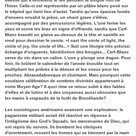
déesse qui a entretenu le feu pendant la longue nuit de
l'hiver. Celle-ci est représentée par un plâtre blanc posé sur
le trépied qui tient lieu d'autel. Tandis qu'une épaisse fumée
d'encens envahit la pièce, un chant grave s'élève,
accompagné par des percussions légères. L'une ferme les
yeux et ouvre les bras en signe d'offrande, tandis que Cerf-
Blanc brandit un glaive au-dessus de la tête et sautille en
rond pour dessiner le cercle. «I cast the circle of light, the
circle of joy, the circle of life...» Suit une liturgie très précise:
échange d'onguents, bénédiction des bougies... Cerf-Blanc
verse du vin dans un calice. L'une y plonge une dague. Pour
finir, ils brûlent le calendrier de l'année écoulée tout en
multipliant les prières à la déesse et les voeux pour les
proches. Abracadabresque et charmant. Mais pourquoi cette
soudaine célébration de sombres divinités appartenant à
notre Moyen Age? A quoi rime ce retour subit à des fables
d'elfes et de lutins et à des croyances aussi obscures que
les mares à crapauds de la forêt de Brocéliande?
Les sociologues américains avancent une explication: le
paganisme militant aurait été réactivé en réponse à
l'intégrisme des God's Squads, les mercenaires de Dieu, qui
ont repris du service. Ils bombent les cliniques
d'avortement, rossent les homos qui se tiennent par la main