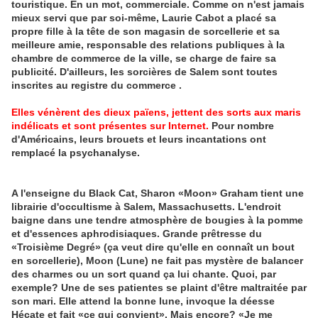
touristique. En un mot, commerciale. Comme on n'est jamais
mieux servi que par soi-même, Laurie Cabot a placé sa
propre fille à la tête de son magasin de sorcellerie et sa
meilleure amie, responsable des relations publiques à la
chambre de commerce de la ville, se charge de faire sa
publicité. D'ailleurs, les sorcières de Salem sont toutes
inscrites au registre du commerce .
Elles vénèrent des dieux païens, jettent des sorts aux maris
indélicats et sont présentes sur Internet.
Pour nombre
d'Américains, leurs brouets et leurs incantations ont
remplacé la psychanalyse.
A l'enseigne du Black Cat, Sharon «Moon» Graham tient une
librairie d'occultisme à Salem, Massachusetts. L'endroit
baigne dans une tendre atmosphère de bougies à la pomme
et d'essences aphrodisiaques. Grande prêtresse du
«Troisième Degré» (ça veut dire qu'elle en connaît un bout
en sorcellerie), Moon (Lune) ne fait pas mystère de balancer
des charmes ou un sort quand ça lui chante. Quoi, par
exemple? Une de ses patientes se plaint d'être maltraitée par
son mari. Elle attend la bonne lune, invoque la déesse
Hécate et fait «ce qui convient». Mais encore? «Je me