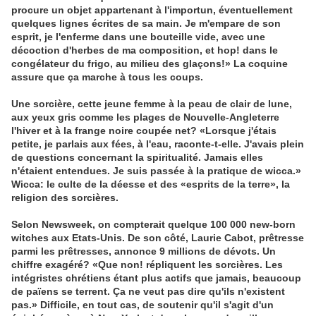
procure un objet appartenant à l'importun, éventuellement
quelques lignes écrites de sa main. Je m'empare de son
esprit, je l'enferme dans une bouteille vide, avec une
décoction d'herbes de ma composition, et hop! dans le
congélateur du frigo, au milieu des glaçons!» La coquine
assure que ça marche à tous les coups.
Une sorcière, cette jeune femme à la peau de clair de lune,
aux yeux gris comme les plages de Nouvelle-Angleterre
l'hiver et à la frange noire coupée net? «Lorsque j'étais
petite, je parlais aux fées, à l'eau, raconte-t-elle. J'avais plein
de questions concernant la spiritualité. Jamais elles
n'étaient entendues. Je suis passée à la pratique de wicca.»
Wicca: le culte de la déesse et des «esprits de la terre», la
religion des sorcières.
Selon Newsweek, on compterait quelque 100 000 new-born
witches aux Etats-Unis. De son côté, Laurie Cabot, prêtresse
parmi les prêtresses, annonce 9 millions de dévots. Un
chiffre exagéré? «Que non! répliquent les sorcières. Les
intégristes chrétiens étant plus actifs que jamais, beaucoup
de païens se terrent. Ça ne veut pas dire qu'ils n'existent
pas.» Difficile, en tout cas, de soutenir qu'il s'agit d'un