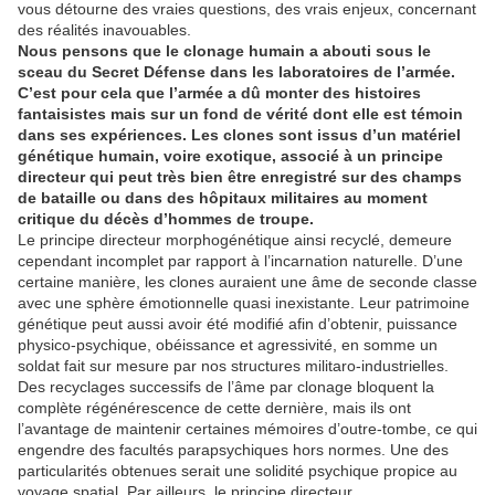
vous détourne des vraies questions, des vrais enjeux, concernant
des réalités inavouables.
Nous pensons que le clonage humain a abouti sous le
sceau du Secret Défense dans les laboratoires de l’armée.
C’est pour cela que l’armée a dû monter des histoires
fantaisistes mais sur un fond de vérité dont elle est témoin
dans ses expériences. Les clones sont issus d’un matériel
génétique humain, voire exotique, associé à un principe
directeur qui peut très bien être enregistré sur des champs
de bataille ou dans des hôpitaux militaires au moment
critique du décès d’hommes de troupe.
Le principe directeur morphogénétique ainsi recyclé, demeure
cependant incomplet par rapport à l’incarnation naturelle. D’une
certaine manière, les clones auraient une âme de seconde classe
avec une sphère émotionnelle quasi inexistante. Leur patrimoine
génétique peut aussi avoir été modifié afin d’obtenir, puissance
physico-psychique, obéissance et agressivité, en somme un
soldat fait sur mesure par nos structures militaro-industrielles.
Des recyclages successifs de l’âme par clonage bloquent la
complète régénérescence de cette dernière, mais ils ont
l’avantage de maintenir certaines mémoires d’outre-tombe, ce qui
engendre des facultés parapsychiques hors normes. Une des
particularités obtenues serait une solidité psychique propice au
voyage spatial. Par ailleurs, le principe directeur