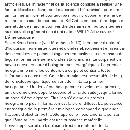
artificielles. Le miracle final de la science consiste à réaliser une
âme artificielle suffisamment élaborée et hiérarchisée pour créer
un homme artificiel et pourquoi pas, pour proposer une âme de
rechange en cas de mort subite. Bill Gates est peut-être déjà sur
une étude de marché pour vendre des âmes en boîte, intégrées
aux nouvelles générations d’ordinateur WIFI ? Allez savoir ?
L’âme gigogne
Selon Boris Iskakov (voir Morphéus N°10) l’homme est entouré
d’hologrammes énergétiques et d’ondes absorbées et émises par
des centaines de points biologiquement actifs se superposant de
façon à former une série d’ondes stationnaires. Le corps est un
noyau dense entouré d’hologrammes énergétiques. Le premier
hologramme imite les contours du corps et contient, toute
l’information de celui-ci. Cette information est accumulée le long
de l’enveloppe quantique servant de limite au premier
hologramme. Un deuxième hologramme enveloppe le premier,
un troisième enveloppe le second et ainsi de suite jusqu’à former
un sorte d’âme gigogne. Plus l’on s’éloigne du premier
hologramme plus l’information est faible et diffuse. La puissance
énergétique de la première enveloppe correspond à quelques
fractions d’électron-volt. Cette approche nous amène à penser
que l’âme tout ou partie est une substance matérielle.
L’enveloppe serait un bioplasma froid qui renferme toute