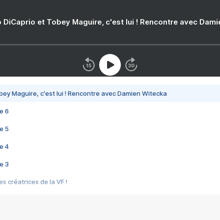
 DiCaprio et Tobey Maguire, c'est lui ! Rencontre avec Dam
bey Maguire, c'est lui ! Rencontre avec Damien Witecka
e 6
e 5
e 4
e 3
s créatrices de la VF !
e 2
e 1