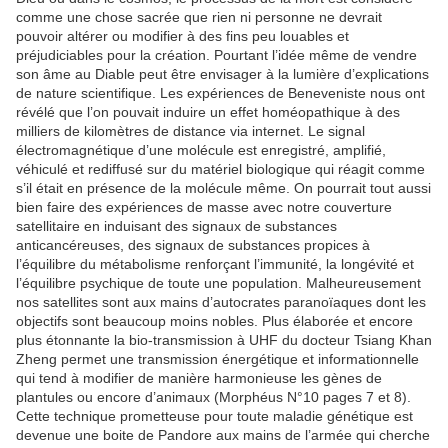
comme une chose sacrée que rien ni personne ne devrait
pouvoir altérer ou modifier à des fins peu louables et
préjudiciables pour la création. Pourtant l’idée même de vendre
son âme au Diable peut être envisager à la lumière d’explications
de nature scientifique. Les expériences de Beneveniste nous ont
révélé que l’on pouvait induire un effet homéopathique à des
milliers de kilomètres de distance via internet. Le signal
électromagnétique d’une molécule est enregistré, amplifié,
véhiculé et rediffusé sur du matériel biologique qui réagit comme
s’il était en présence de la molécule même. On pourrait tout aussi
bien faire des expériences de masse avec notre couverture
satellitaire en induisant des signaux de substances
anticancéreuses, des signaux de substances propices à
l’équilibre du métabolisme renforçant l’immunité, la longévité et
l’équilibre psychique de toute une population. Malheureusement
nos satellites sont aux mains d’autocrates paranoïaques dont les
objectifs sont beaucoup moins nobles. Plus élaborée et encore
plus étonnante la bio-transmission à UHF du docteur Tsiang Khan
Zheng permet une transmission énergétique et informationnelle
qui tend à modifier de manière harmonieuse les gènes de
plantules ou encore d’animaux (Morphéus N°10 pages 7 et 8).
Cette technique prometteuse pour toute maladie génétique est
devenue une boite de Pandore aux mains de l’armée qui cherche