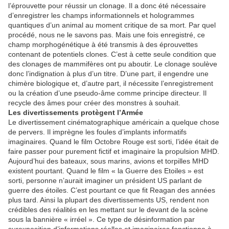
l’éprouvette pour réussir un clonage. Il a donc été nécessaire
d’enregistrer les champs informationnels et hologrammes
quantiques d’un animal au moment critique de sa mort. Par quel
procédé, nous ne le savons pas. Mais une fois enregistré, ce
champ morphogénétique à été transmis à des éprouvettes
contenant de potentiels clones. C’est à cette seule condition que
des clonages de mammifères ont pu aboutir. Le clonage soulève
donc l’indignation à plus d’un titre. D’une part, il engendre une
chimère biologique et, d’autre part, il nécessite l’enregistrement
ou la création d’une pseudo-âme comme principe directeur. Il
recycle des âmes pour créer des monstres à souhait.
Les divertissements protègent l’Armée
Le divertissement cinématographique américain a quelque chose
de pervers. Il imprègne les foules d’implants informatifs
imaginaires. Quand le film Octobre Rouge est sorti, l’idée était de
faire passer pour purement fictif et imaginaire la propulsion MHD.
Aujourd’hui des bateaux, sous marins, avions et torpilles MHD
existent pourtant. Quand le film « la Guerre des Etoiles » est
sorti, personne n’aurait imaginer un président US parlant de
guerre des étoiles. C’est pourtant ce que fit Reagan des années
plus tard. Ainsi la plupart des divertissements US, rendent non
crédibles des réalités en les mettant sur le devant de la scène
sous la bannière « irréel ». Ce type de désinformation par