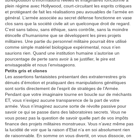
surexposition d’informations réelles et imaginaires fonctionne à
plein régime avec Hollywood, court-circuitant les esprits critiques
et protégeant de fait les réalisations peu avouables de l’armée en
général. L’armée associée au secret défense fonctionne en vase
clos sans que la société civile ait un quelconque droit de regard.
C’est sans tabou, sans éthique, sans contrôle, sans la moindre
étincelle d’humanisme que se développent les pires projets
militaires. Une partie du personnel militaire pourrait être utilisé
comme simple matériel biologique expérimental, nous n’en
saurions rien. Quand une institution humaine s’autorise un
pourcentage de perte sans avoir à se justifier, le pire est
envisageable et nous l’envisageons.
Petits gris et clones
Les assertions fantaisistes présentant des extraterrestres gris
dénués d’émotion et pratiquant des manipulations génétiques
sont sortis directement de l’esprit de stratèges de l’Armée.
Pendant que votre imaginaire tourne en boucle sur de méchants
ET, vous n’exigez aucune transparence de la part de votre
armée. Vous n’imaginez aucune sorte de révolte passive pour
savoir ce qui se passe dans des laboratoires secrets. Vous ne
vous posez pas la question de savoir quelle part de vos impôts
finance des projets militaires monstrueux. Vous n’avez même pas
la lucidité de voir que la raison d’Etat n’a en soi absolument rien
de raisonnable. En somme on vous divertit, on vous dissocie, on