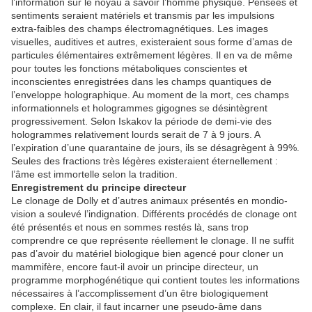
l’information sur le noyau à savoir l’homme physique. Pensées et
sentiments seraient matériels et transmis par les impulsions
extra-faibles des champs électromagnétiques. Les images
visuelles, auditives et autres, existeraient sous forme d’amas de
particules élémentaires extrêmement légères. Il en va de même
pour toutes les fonctions métaboliques conscientes et
inconscientes enregistrées dans les champs quantiques de
l’enveloppe holographique. Au moment de la mort, ces champs
informationnels et hologrammes gigognes se désintègrent
progressivement. Selon Iskakov la période de demi-vie des
hologrammes relativement lourds serait de 7 à 9 jours. A
l’expiration d’une quarantaine de jours, ils se désagrègent à 99%.
Seules des fractions très légères existeraient éternellement :
l’âme est immortelle selon la tradition.
Enregistrement du principe directeur
Le clonage de Dolly et d’autres animaux présentés en mondio-
vision a soulevé l’indignation. Différents procédés de clonage ont
été présentés et nous en sommes restés là, sans trop
comprendre ce que représente réellement le clonage. Il ne suffit
pas d’avoir du matériel biologique bien agencé pour cloner un
mammifère, encore faut-il avoir un principe directeur, un
programme morphogénétique qui contient toutes les informations
nécessaires à l’accomplissement d’un être biologiquement
complexe. En clair, il faut incarner une pseudo-âme dans