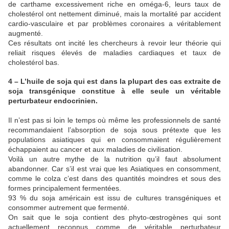
de carthame excessivement riche en oméga-6, leurs taux de
cholestérol ont nettement diminué, mais la mortalité par accident
cardio-vasculaire et par problèmes coronaires a véritablement
augmenté.
Ces résultats ont incité les chercheurs à revoir leur théorie qui
reliait risques élevés de maladies cardiaques et taux de
cholestérol bas.
4 – L’huile de soja qui est dans la plupart des cas extraite de
soja transgénique constitue à elle seule un véritable
perturbateur endocrinien.
Il n’est pas si loin le temps où même les professionnels de santé
recommandaient l’absorption de soja sous prétexte que les
populations asiatiques qui en consommaient régulièrement
échappaient au cancer et aux maladies de civilisation.
Voilà un autre mythe de la nutrition qu’il faut absolument
abandonner. Car s’il est vrai que les Asiatiques en consomment,
comme le colza c’est dans des quantités moindres et sous des
formes principalement fermentées.
93 % du soja américain est issu de cultures transgéniques et
consommer autrement que fermenté.
On sait que le soja contient des phyto-œstrogènes qui sont
actuellement reconnus comme de véritable perturbateur