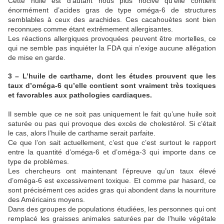
Cette huile est d’autant nous plus nocive qu’elle contient
énormément d’acides gras de type oméga-6 de structures
semblables à ceux des arachides. Ces cacahouètes sont bien
reconnues comme étant extrêmement allergisantes.
Les réactions allergiques provoquées peuvent être mortelles, ce
qui ne semble pas inquiéter la FDA qui n’exige aucune allégation
de mise en garde.
3 – L’huile de carthame, dont les études prouvent que les
taux d’oméga-6 qu’elle contient sont vraiment très toxiques
et favorables aux pathologies cardiaques.
Il semble que ce ne soit pas uniquement le fait qu’une huile soit
saturée ou pas qui provoque des excès de cholestérol. Si c’était
le cas, alors l’huile de carthame serait parfaite.
Ce que l’on sait actuellement, c’est que c’est surtout le rapport
entre la quantité d’oméga-6 et d’oméga-3 qui importe dans ce
type de problèmes.
Les chercheurs ont maintenant l’épreuve qu’un taux élevé
d’oméga-6 est excessivement toxique. Et comme par hasard, ce
sont précisément ces acides gras qui abondent dans la nourriture
des Américains moyens.
Dans des groupes de populations étudiées, les personnes qui ont
remplacé les graisses animales saturées par de l’huile végétale