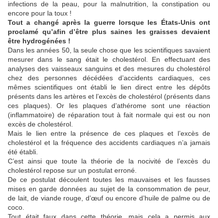
infections de la peau, pour la malnutrition, la constipation ou
encore pour la toux !
Tout a changé après la guerre lorsque les États-Unis ont
proclamé qu’afin d’être plus saines les graisses devaient
être hydrogénées !
Dans les années 50, la seule chose que les scientifiques savaient
mesurer dans le sang était le cholestérol. En effectuant des
analyses des vaisseaux sanguins et des mesures du cholestérol
chez des personnes décédées d’accidents cardiaques, ces
mêmes scientifiques ont établi le lien direct entre les dépôts
présents dans les artères et l’excès de cholestérol (présents dans
ces plaques). Or les plaques d’athérome sont une réaction
(inflammatoire) de réparation tout à fait normale qui est ou non
excès de cholestérol.
Mais le lien entre la présence de ces plaques et l’excès de
cholestérol et la fréquence des accidents cardiaques n’a jamais
été établi.
C’est ainsi que toute la théorie de la nocivité de l’excès du
cholestérol repose sur un postulat erroné.
De ce postulat découlent toutes les mauvaises et les fausses
mises en garde données au sujet de la consommation de peur,
de lait, de viande rouge, d’œuf ou encore d’huile de palme ou de
coco.
Tout était faux dans cette théorie, mais cela a permis aux