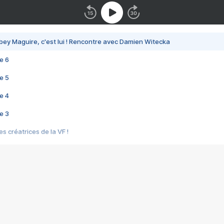
bey Maguire, c'est lui ! Rencontre avec Damien Witecka
e 6
e 5
e 4
e 3
s créatrices de la VF !
e 2
e 1
e Mektoub My Love arrive enfin ! Rencontre avec Shaïn Boumedine et Sal
i : après Toni en famille
elle réalise le bouleversant Dites lui que je l'aime