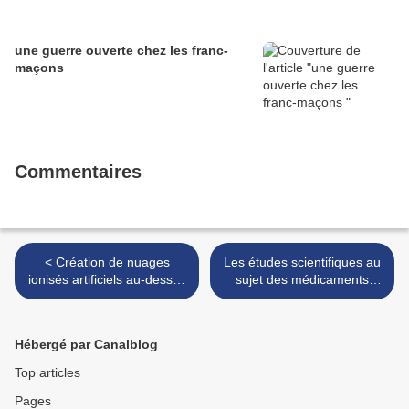
une guerre ouverte chez les franc-
maçons
Commentaires
< Création de nuages
Les études scientifiques au
ionisés artificiels au-dessus
sujet des médicaments
de la terre.
révèlent qu'ils contiennent
du pétrole >
Hébergé par Canalblog
Top articles
Pages