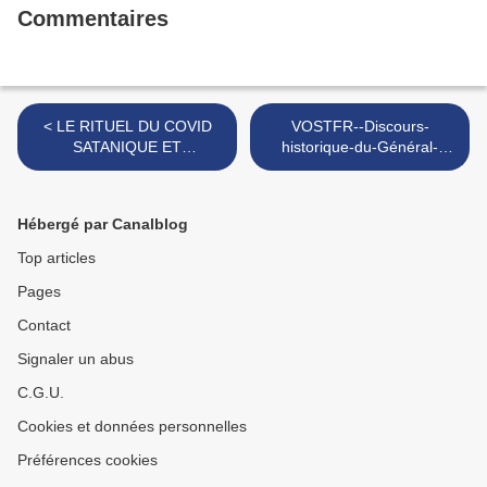
Commentaires
< LE RITUEL DU COVID
VOSTFR--Discours-
SATANIQUE ET
historique-du-Général-
PROGRAMMATION
Flynn-devant-la-Cour-
PRÉDICTIVE DES JEUX
suprême-à-Washington >
OLYMPIQUES DE 2012.
Hébergé par Canalblog
Top articles
Pages
Contact
Signaler un abus
C.G.U.
Cookies et données personnelles
Préférences cookies