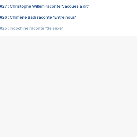
#27 : Christophe Willem raconte "Jacques a dit"
#26 : Chimène Badi raconte "Entre nous"
#25 : Indochine raconte "3e sexe"
#24 : Zaho raconte "C'est chelou"
#23 : Patrick Bruel raconte "Au café des délices"
#22 : Kyo raconte "Le chemin"
#21 : Nolwenn Leroy raconte "Cassé"
#20 : Patrick Hernandez raconte "Born to be alive"
#19 : Lorie raconte "Près de moi"
#18 : Michael Jones raconte "A nos actes manqués" (avec Jean-Jacque
#17 : Khaled raconte "Aïcha"
#16 : Corneille raconte "Parce qu'on vient de loin"