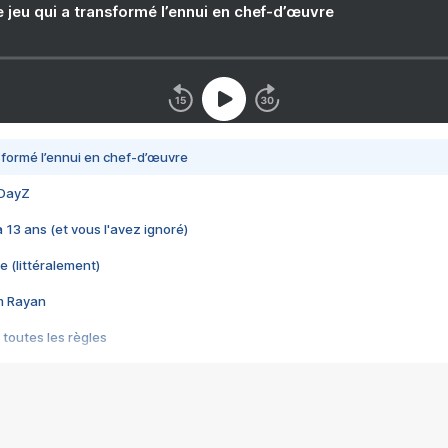
e jeu qui a transformé l’ennui en chef-d’œuvre
nsformé l’ennui en chef-d’œuvre
 DayZ
 a 13 ans (et vous l'avez ignoré)
e (littéralement)
im Rayan
 toutes les règles
s les jeux vidéo
us choquant de Rockstar ? - Le scandale BULLY
e plus moche de Steam