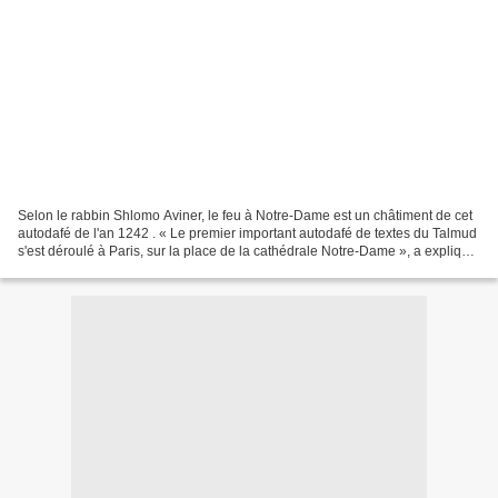
Selon le rabbin Shlomo Aviner, le feu à Notre-Dame est un châtiment de cet
autodafé de l'an 1242 . « Le premier important autodafé de textes du Talmud
s'est déroulé à Paris, sur la place de la cathédrale Notre-Dame », a expliqué
le rabbin Shlomo Aviner....