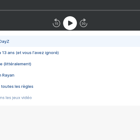
 DayZ
 a 13 ans (et vous l'avez ignoré)
e (littéralement)
im Rayan
 toutes les règles
s les jeux vidéo
us choquant de Rockstar ? - Le scandale BULLY
e plus moche de Steam
du RÊVE tourne au CAUCHEMAR