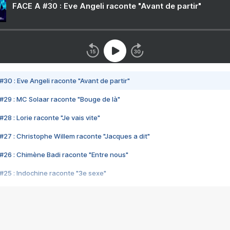
FACE A #30 : Eve Angeli raconte "Avant de partir"
#30 : Eve Angeli raconte "Avant de partir"
#29 : MC Solaar raconte "Bouge de là"
28 : Lorie raconte "Je vais vite"
#27 : Christophe Willem raconte "Jacques a dit"
#26 : Chimène Badi raconte "Entre nous"
#25 : Indochine raconte "3e sexe"
#24 : Zaho raconte "C'est chelou"
#23 : Patrick Bruel raconte "Au café des délices"
#22 : Kyo raconte "Le chemin"