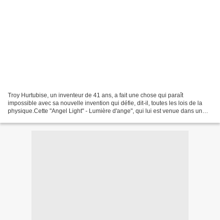
Troy Hurtubise, un inventeur de 41 ans, a fait une chose qui paraît
impossible avec sa nouvelle invention qui défie, dit-il, toutes les lois de la
physique.Cette "Angel Light" - Lumière d'ange", qui lui est venue dans un
rêve récurrent peut voir à travers...