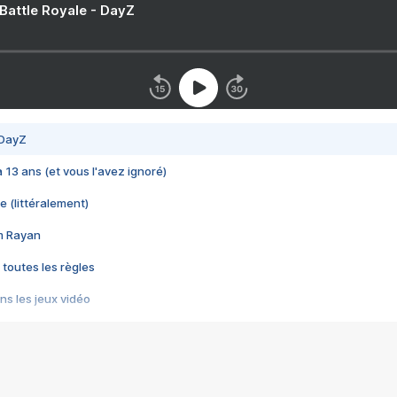
 Battle Royale - DayZ
 DayZ
 a 13 ans (et vous l'avez ignoré)
e (littéralement)
im Rayan
 toutes les règles
s les jeux vidéo
us choquant de Rockstar ? - Le scandale BULLY
e plus moche de Steam
du RÊVE tourne au CAUCHEMAR