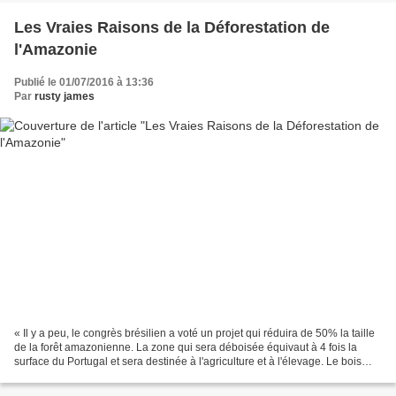
Les Vraies Raisons de la Déforestation de
l'Amazonie
Publié le 01/07/2016 à 13:36
Par
rusty james
« Il y a peu, le congrès brésilien a voté un projet qui réduira de 50% la taille
de la forêt amazonienne. La zone qui sera déboisée équivaut à 4 fois la
surface du Portugal et sera destinée à l'agriculture et à l'élevage. Le bois
sera vendu par des multinationales...