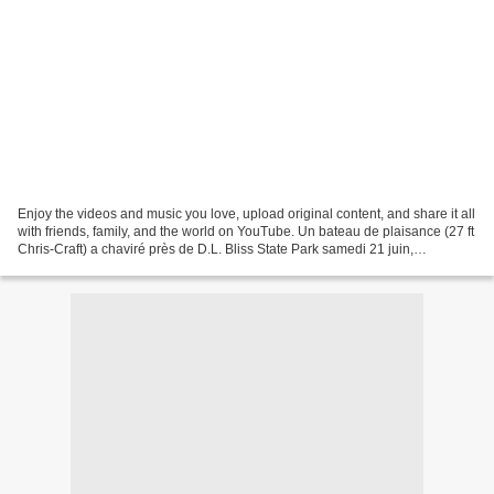
Enjoy the videos and music you love, upload original content, and share it all
with friends, family, and the world on YouTube. Un bateau de plaisance (27 ft
Chris-Craft) a chaviré près de D.L. Bliss State Park samedi 21 juin,
entraînant la mort de 8 personnes,...