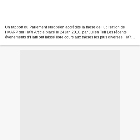
Un rapport du Parlement européen accrédite la thèse de l’utilisation de
HAARP sur Haïti Article placé le 24 jan 2010, par Julien Teil Les récents
évènements d’Haïti ont laissé libre cours aux thèses les plus diverses. Haïti
semble être la victime d’un...