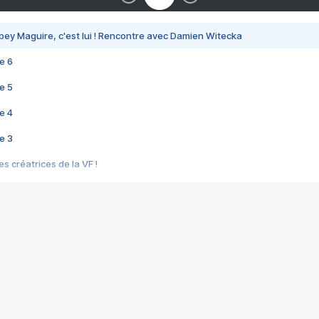
bey Maguire, c'est lui ! Rencontre avec Damien Witecka
e 6
e 5
e 4
e 3
s créatrices de la VF !
e 2
e 1
e Mektoub My Love arrive enfin ! Rencontre avec Shaïn Boumedine et Sal
i : après Toni en famille
elle réalise le bouleversant Dites lui que je l'aime
ais ! Rencontre autour de Vie privée de Rebecca Zlotowski