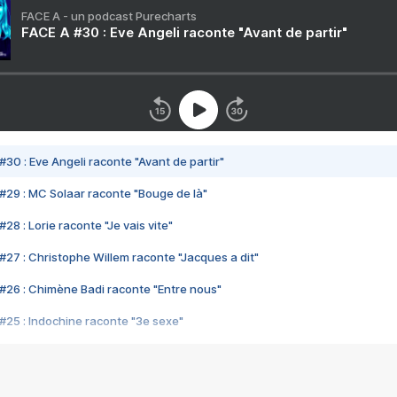
FACE A - un podcast Purecharts
FACE A #30 : Eve Angeli raconte "Avant de partir"
#30 : Eve Angeli raconte "Avant de partir"
#29 : MC Solaar raconte "Bouge de là"
28 : Lorie raconte "Je vais vite"
#27 : Christophe Willem raconte "Jacques a dit"
#26 : Chimène Badi raconte "Entre nous"
#25 : Indochine raconte "3e sexe"
#24 : Zaho raconte "C'est chelou"
#23 : Patrick Bruel raconte "Au café des délices"