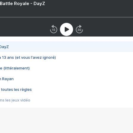
 Battle Royale - DayZ
 DayZ
 a 13 ans (et vous l'avez ignoré)
e (littéralement)
im Rayan
 toutes les règles
s les jeux vidéo
us choquant de Rockstar ? - Le scandale BULLY
e plus moche de Steam
du RÊVE tourne au CAUCHEMAR