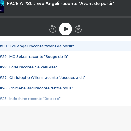
FACE A #30 : Eve Angeli raconte "Avant de partir"
#30 : Eve Angeli raconte "Avant de partir"
#29 : MC Solaar raconte "Bouge de là"
28 : Lorie raconte "Je vais vite"
#27 : Christophe Willem raconte "Jacques a dit"
#26 : Chimène Badi raconte "Entre nous"
#25 : Indochine raconte "3e sexe"
#24 : Zaho raconte "C'est chelou"
#23 : Patrick Bruel raconte "Au café des délices"
#22 : Kyo raconte "Le chemin"