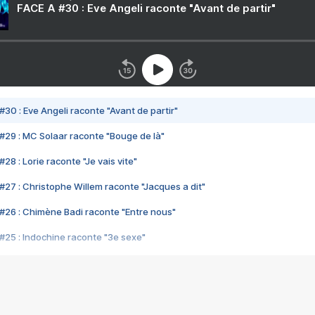
FACE A #30 : Eve Angeli raconte "Avant de partir"
#30 : Eve Angeli raconte "Avant de partir"
#29 : MC Solaar raconte "Bouge de là"
28 : Lorie raconte "Je vais vite"
#27 : Christophe Willem raconte "Jacques a dit"
#26 : Chimène Badi raconte "Entre nous"
#25 : Indochine raconte "3e sexe"
#24 : Zaho raconte "C'est chelou"
#23 : Patrick Bruel raconte "Au café des délices"
#22 : Kyo raconte "Le chemin"