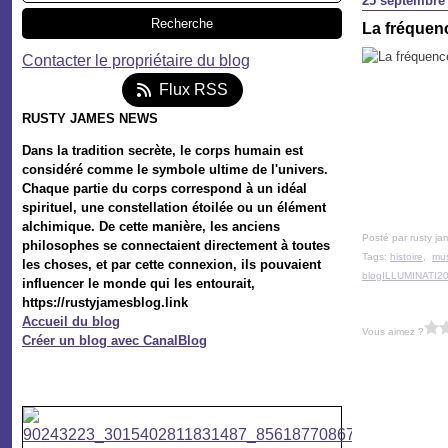
25 septembre
La fréquenc
Contacter le propriétaire du blog
Flux RSS
RUSTY JAMES NEWS
Dans la tradition secrète, le corps humain est
considéré comme le symbole ultime de l'univers.
Chaque partie du corps correspond à un idéal
spirituel, une constellation étoilée ou un élément
alchimique. De cette manière, les anciens
Posté par rusty ja
philosophes se connectaient directement à toutes
Tags:
histoire
,
mu
les choses, et par cette connexion, ils pouvaient
blogILLUMINAT
influencer le monde qui les entourait,
https://rustyjamesblog.link
Accueil du blog
Vous aimez ?
Créer un blog avec CanalBlog