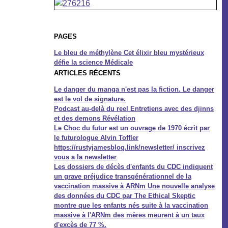
PAGES
Le bleu de méthylène Cet élixir bleu mystérieux
défie la science Médicale
ARTICLES RÉCENTS
Le danger du manga n'est pas la fiction. Le danger
est le vol de signature.
Podcast au-delà du reel Entretiens avec des djinns
et des demons Révélation
Le Choc du futur est un ouvrage de 1970 écrit par
le futurologue Alvin Toffler
https://rustyjamesblog.link/newsletter/ inscrivez
vous a la newsletter
Les dossiers de décès d'enfants du CDC indiquent
un grave préjudice transgénérationnel de la
vaccination massive à ARNm Une nouvelle analyse
des données du CDC par The Ethical Skeptic
montre que les enfants nés suite à la vaccination
massive à l'ARNm des mères meurent à un taux
d'excès de 77 %.