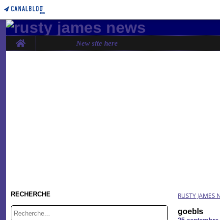
Home
New site here
RECHERCHE
RUSTY JAMES 
goebls