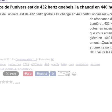
 2013
e de l'univers est de 432 hertz goebels l'a changé en 440 h
Connaissez-vou
de résonance de
Lumière ..432 
outes les musi
que vous entend
glées en...440
ement...Quasim
struments sont
Hz ! Seuls les 
mes à 23:18 -
Commentaires [
…
]
- Permalien [
#
]
sique
,
gorbatchev
,
1776
,
432 hertz
,
440
,
goebls
,
hitler
,
nazi
,
esoterisme
,
nazisme
,
I2012FOOTBALLFLASGBLOG
Repost
0
0 vote