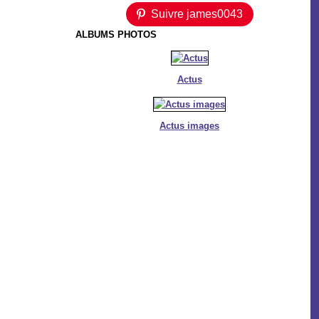
Suivre james0043
ALBUMS PHOTOS
Actus
Actus images