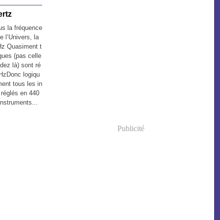
ertz
s la fréquence
 l’Univers, la
Hz Quasiment t
ques (pas celle
ez là) sont ré
 HzDonc logiqu
ent tous les in
 réglés en 440
instruments...
Publicité