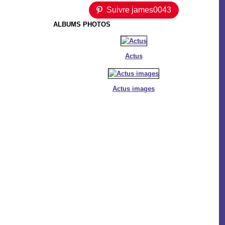
Suivre james0043
ALBUMS PHOTOS
Actus
Actus images