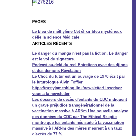
PAGES
Le bleu de méthylène Cet élixir bleu mystérieux
défie la science Médicale
ARTICLES RÉCENTS
Le danger du manga n'est pas la fiction. Le danger
est le vol de signature.
Podcast au-delà du reel Entretiens avec des djinns
et des demons Révélation
Le Choc du futur est un ouvrage de 1970 écrit par
le futurologue Alvin Toffler
https://rustyjamesblog.link/newsletter/ inscrivez
vous a la newsletter
Les dossiers de décès d'enfants du CDC indiquent
un grave préjudice transgénérationnel de la
vaccination massive à ARNm Une nouvelle analyse
des données du CDC par The Ethical Skeptic
montre que les enfants nés suite à la vaccination
massive à l'ARNm des mères meurent à un taux
d'excès de 77 %.