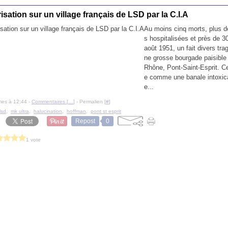
isation sur un village français de LSD par la C.I.A
Au moins cinq morts, plus 
s hospitalisées et près de 
août 1951, un fait divers tr
ne grosse bourgade paisible
Rhône, Pont-Saint-Esprit. 
e comme une banale intoxica
e...
mes à 12:44 -
Commentaires [
…
]
- Permalien [
#
]
lsd
,
mk ultra
,
halucination
,
hoffman
,
pont st esprit
Repost
0
1 vote