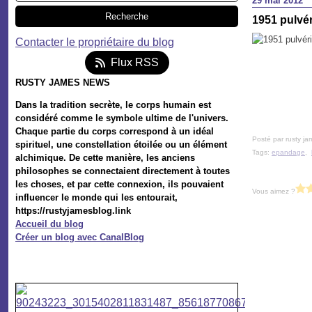
29 mai 2012
1951 pulvér
Contacter le propriétaire du blog
Flux RSS
RUSTY JAMES NEWS
Dans la tradition secrète, le corps humain est
considéré comme le symbole ultime de l'univers.
Chaque partie du corps correspond à un idéal
Posté par rusty ja
spirituel, une constellation étoilée ou un élément
Tags:
epandage
,
alchimique. De cette manière, les anciens
philosophes se connectaient directement à toutes
les choses, et par cette connexion, ils pouvaient
Vous aimez ?
influencer le monde qui les entourait,
https://rustyjamesblog.link
Accueil du blog
Créer un blog avec CanalBlog