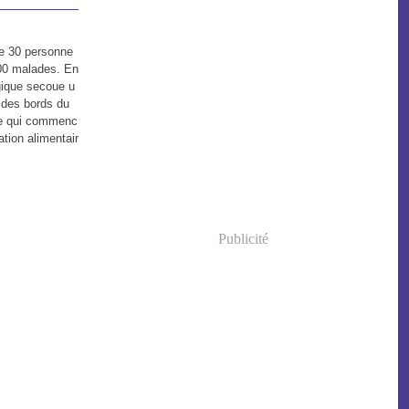
de 30 personne
300 malades. En
agique secoue u
 des bords du
Ce qui commenc
tion alimentair
Publicité