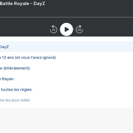
 Battle Royale - DayZ
 DayZ
 a 13 ans (et vous l'avez ignoré)
e (littéralement)
im Rayan
 toutes les règles
s les jeux vidéo
us choquant de Rockstar ? - Le scandale BULLY
e plus moche de Steam
du RÊVE tourne au CAUCHEMAR