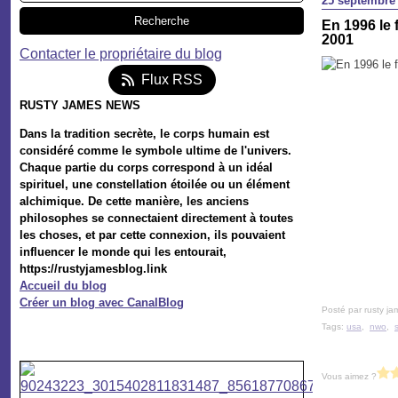
25 septembre
En 1996 le 
2001
Contacter le propriétaire du blog
Flux RSS
RUSTY JAMES NEWS
Dans la tradition secrète, le corps humain est
considéré comme le symbole ultime de l'univers.
Chaque partie du corps correspond à un idéal
spirituel, une constellation étoilée ou un élément
alchimique. De cette manière, les anciens
philosophes se connectaient directement à toutes
les choses, et par cette connexion, ils pouvaient
influencer le monde qui les entourait,
https://rustyjamesblog.link
Accueil du blog
Créer un blog avec CanalBlog
Posté par rusty ja
Tags:
usa
,
nwo
,
Vous aimez ?