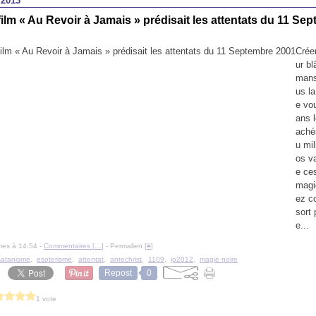
 2013
film « Au Revoir à Jamais » prédisait les attentats du 11 Se
Créer
ur b
mans
us la
e vo
ans l
achés
u mil
os va
e ces
magi
ez c
sort 
e...
mes à 14:54 -
Commentaires [
…
]
- Permalien [
#
]
satanisme
,
esoterisme
,
attentat
,
antechrist
,
1109
,
jo2012
,
magie noire
Repost
0
1 vote