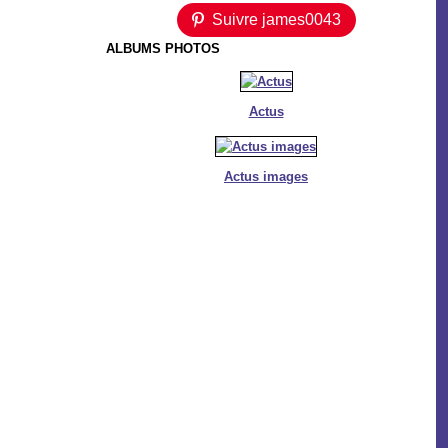
Suivre james0043
ALBUMS PHOTOS
Actus
Actus images