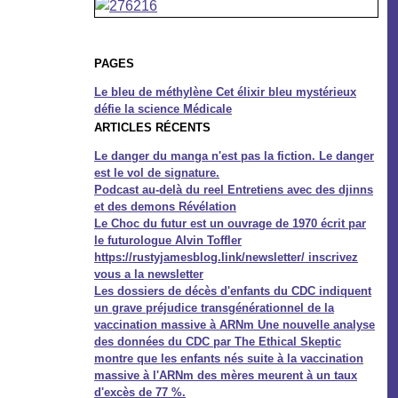
PAGES
Le bleu de méthylène Cet élixir bleu mystérieux
défie la science Médicale
ARTICLES RÉCENTS
Le danger du manga n'est pas la fiction. Le danger
est le vol de signature.
Podcast au-delà du reel Entretiens avec des djinns
et des demons Révélation
Le Choc du futur est un ouvrage de 1970 écrit par
le futurologue Alvin Toffler
https://rustyjamesblog.link/newsletter/ inscrivez
vous a la newsletter
Les dossiers de décès d'enfants du CDC indiquent
un grave préjudice transgénérationnel de la
vaccination massive à ARNm Une nouvelle analyse
des données du CDC par The Ethical Skeptic
montre que les enfants nés suite à la vaccination
massive à l'ARNm des mères meurent à un taux
d'excès de 77 %.