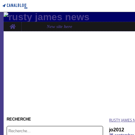
Home
New site here
RECHERCHE
RUSTY JAMES 
jo2012