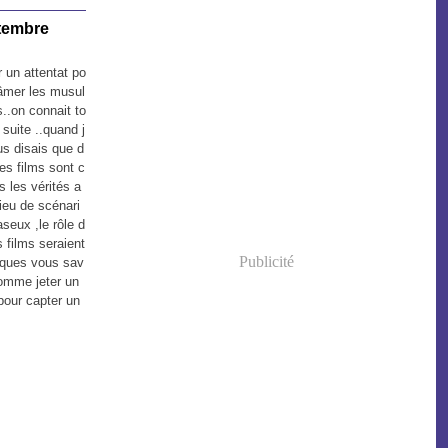
ptembre
 un attentat po
lâmer les musul
..on connait to
 suite ..quand j
us disais que d
es films sont c
 les vérités a
ieu de scénari
seux ,le rôle d
 films seraient
Publicité
ques vous sav
omme jeter un
pour capter un