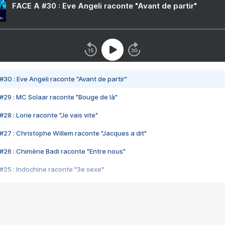
FACE A #30 : Eve Angeli raconte "Avant de partir"
#30 : Eve Angeli raconte "Avant de partir"
#29 : MC Solaar raconte "Bouge de là"
28 : Lorie raconte "Je vais vite"
#27 : Christophe Willem raconte "Jacques a dit"
#26 : Chimène Badi raconte "Entre nous"
#25 : Indochine raconte "3e sexe"
#24 : Zaho raconte "C'est chelou"
#23 : Patrick Bruel raconte "Au café des délices"
#22 : Kyo raconte "Le chemin"