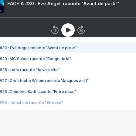
FACE A #30 : Eve Angeli raconte "Avant de partir"
#30 : Eve Angeli raconte "Avant de partir"
#29 : MC Solaar raconte "Bouge de là"
28 : Lorie raconte "Je vais vite"
#27 : Christophe Willem raconte "Jacques a dit"
#26 : Chimène Badi raconte "Entre nous"
#25 : Indochine raconte "3e sexe"
#24 : Zaho raconte "C'est chelou"
#23 : Patrick Bruel raconte "Au café des délices"
#22 : Kyo raconte "Le chemin"