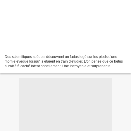
Des scientifiques suédois découvrent un fœtus logé sur les pieds d'une
momie évêque lorsqu'ils étaient en train d'étudier. L'on pense que ce fœtus
aurait été caché intentionnellement. Une incroyable et surprenante
découverte que n'auraient jamais pensée...