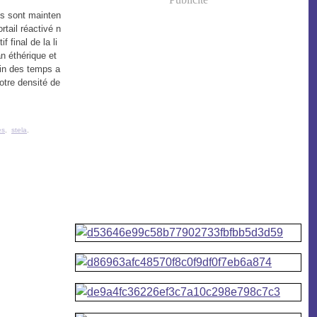
ls sont mainten
rtail réactivé n
f final de la li
n éthérique et
fin des temps a
notre densité de
es
,
stela
,