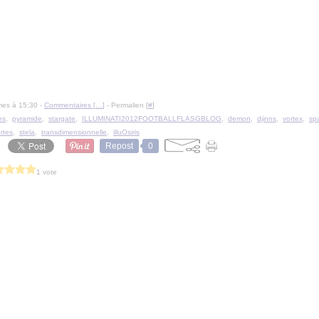
mes à 15:30 -
Commentaires [
…
]
- Permalien [
#
]
es
,
pyramide
,
stargate
,
ILLUMINATI2012FOOTBALLFLASGBLOG
,
demon
,
djinns
,
vortex
,
spa
rtes
,
stela
,
transdimensionnelle
,
illuOsiris
Repost
0
1 vote