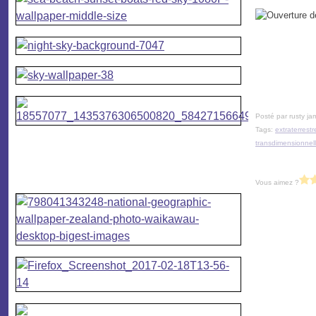
Posté par rusty ja
Tags:
extraterrestr
transdimensionnel
Vous aimez ?