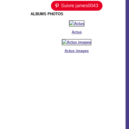
Suivre james0043
ALBUMS PHOTOS
Actus
Actus images