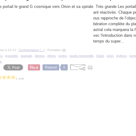
. Très grande Les portai
ant réactivés. Chaque po
ous rapproche de l’objecti
bération complète du pla
astral cela marquera la 
vec l'introduction dans 
temps du super...
mes à 15:12 -
Commentaires [
…
]
- Permalien [
#
]
es
,
pyramide
,
stargate
,
demon
,
djinns
,
vortex
,
spatio temporelle
,
Osiris
,
orion
,
leylines
,
port
le
Repost
0
1 vote