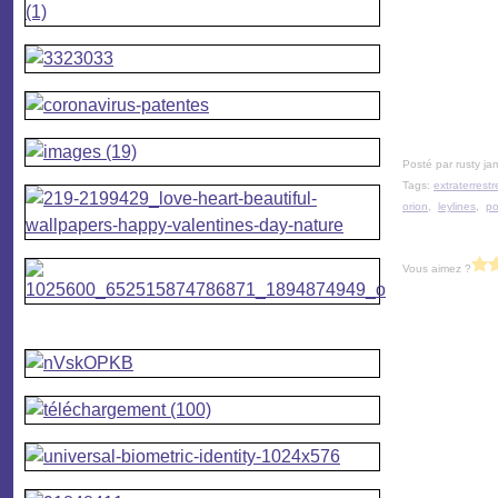
Posté par rusty ja
Tags:
extraterrestr
orion
,
leylines
,
po
Vous aimez ?