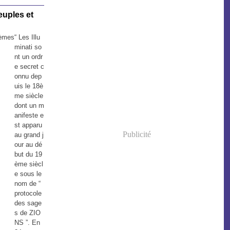
euples et
“ Les Illu
minati so
nt un ordr
e secret c
onnu dep
uis le 18è
me siècle
dont un m
anifeste e
st apparu
Publicité
au grand j
our au dé
but du 19
ème siècl
e sous le
nom de “
protocole
des sage
s de ZIO
NS ”. En