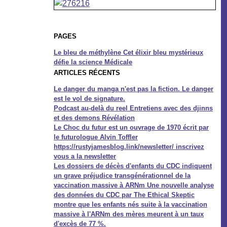
PAGES
Le bleu de méthylène Cet élixir bleu mystérieux
défie la science Médicale
ARTICLES RÉCENTS
Le danger du manga n'est pas la fiction. Le danger
est le vol de signature.
Podcast au-delà du reel Entretiens avec des djinns
et des demons Révélation
Le Choc du futur est un ouvrage de 1970 écrit par
le futurologue Alvin Toffler
https://rustyjamesblog.link/newsletter/ inscrivez
vous a la newsletter
Les dossiers de décès d'enfants du CDC indiquent
un grave préjudice transgénérationnel de la
vaccination massive à ARNm Une nouvelle analyse
des données du CDC par The Ethical Skeptic
montre que les enfants nés suite à la vaccination
massive à l'ARNm des mères meurent à un taux
d'excès de 77 %.