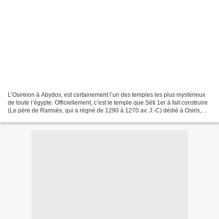
L’Osireion à Abydos, est certainement l’un des temples les plus mystérieux
de toute l’égypte. Officiellement, c’est le temple que Séti 1er à fait construire
(Le père de Ramsès, qui a régné de 1290 à 1270 av. J.-C) dédié à Osiris,
mais certains éléments...